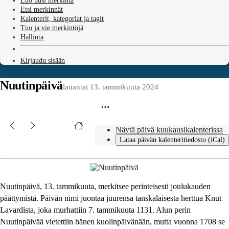
Luo uusi merkintä
Etsi merkinnät
Kalenterit, kategoriat ja tagit
Tuo ja vie merkintöjä
Hallinta
Kirjaudu sisään
Nuutinpäivä
lauantai 13. tammikuuta 2024
Näytä päivä kuukausikalenterissa
Lataa päivän kalenteritiedosto (iCal)
Nuutinpäivä, 13. tammikuuta, merkitsee perinteisesti joulukauden
päättymistä. Päivän nimi juontaa juurensa tanskalaisesta herttua Knut
Lavardista, joka murhattiin 7. tammikuuta 1131. Alun perin
Nuutinpäivää vietettiin hänen kuolinpäivänään, mutta vuonna 1708 se