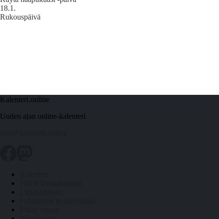
18.1.
Rukouspäivä
Kalenteri.online
Uuden ajan online-kalenteri
info@kalenteri.online
Kalenteri
Päivät kuukausittain
Liputuspäivät
Pyhäpäivät ja arkivapaat
Pitkät vapaat
Päivälaskuri