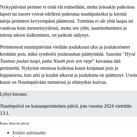
Nykypäivänä perinne ei enää elä entisellään, mutta joissakin paikoissa
lapset tai nuoret voivat edelleen pukeutua nuuttipukeiksi ja kiertää
taloja perinteen kevyempänä jäänteenä. Toiminta ei ole yhtä laajaa tai
vaativaa kuin menneisyydessä, mutta sen ydin, naamioituminen ja
talosta taloon kulkeminen, on paikoin säilynyt.
Perinteisesti nuutinpäivänä viedään joulukuusi ulos ja joulukoristeet
kerätään pois, mikä symboloi joulurauhan päättymistä. Sanonta "
Hyvä
Tuomas joulun tuopi, paha Nuutti pois sen viepi
" kuvastaa tätä
perinnettä. Nykyisin monissa kodeissa kuusi korjataan pois jo
loppiaisena, kun arki ja koulut alkavat ja joululoma on päättynyt. Usein
kuusi on Nuutinpäivään mennessä jo ehtinytkin kuivua.
Lyhyt kuvaus:
Nuutinpäivä
on kansanperinteinen päivä, jota vuonna 2024 vietettiin
13.1.
Katso liittyvät päivät
Joulun aatonaatto