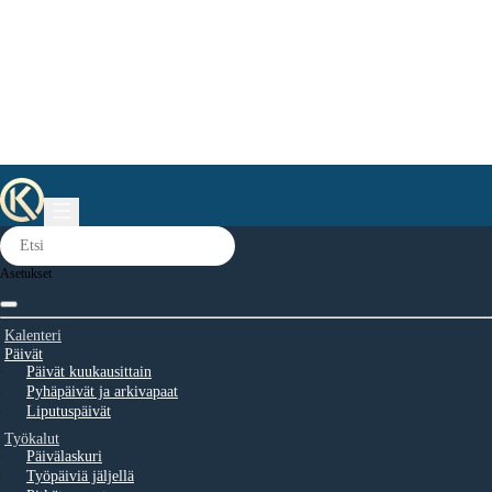
Asetukset
Kalenteri
Päivät
Päivät kuukausittain
Pyhäpäivät ja arkivapaat
Liputuspäivät
Työkalut
Päivälaskuri
Työpäiviä jäljellä