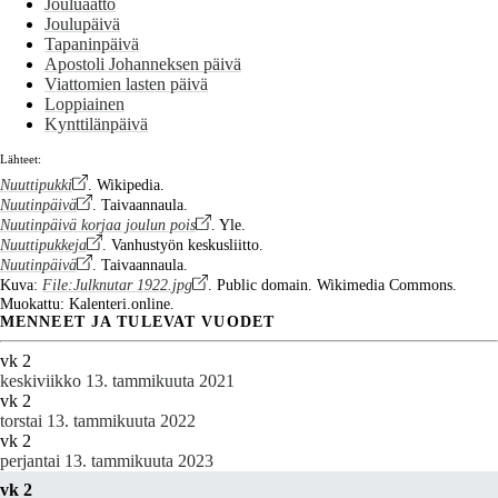
Jouluaatto
Joulupäivä
Tapaninpäivä
Apostoli Johanneksen päivä
Viattomien lasten päivä
Loppiainen
Kynttilänpäivä
Lähteet:
Nuuttipukki
. Wikipedia.
Nuutinpäivä
. Taivaannaula.
Nuutinpäivä korjaa joulun pois
. Yle.
Nuuttipukkeja
. Vanhustyön keskusliitto.
Nuutinpäivä
. Taivaannaula.
Kuva:
File:Julknutar 1922.jpg
. Public domain. Wikimedia Commons.
Muokattu: Kalenteri.online.
MENNEET JA TULEVAT VUODET
vk 2
keskiviikko 13. tammikuuta 2021
vk 2
torstai 13. tammikuuta 2022
vk 2
perjantai 13. tammikuuta 2023
vk 2