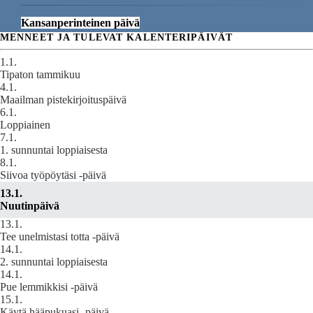
Kansanperinteinen päivä
MENNEET JA TULEVAT KALENTERIPÄIVÄT
1.1.
Tipaton tammikuu
4.1.
Maailman pistekirjoituspäivä
6.1.
Loppiainen
7.1.
1. sunnuntai loppiaisesta
8.1.
Siivoa työpöytäsi -päivä
13.1.
Nuutinpäivä
13.1.
Tee unelmistasi totta -päivä
14.1.
2. sunnuntai loppiaisesta
14.1.
Pue lemmikkisi -päivä
15.1.
Käytä hääpukuasi -päivä