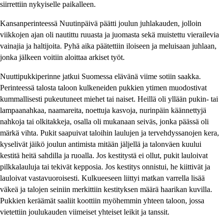
siirrettiin nykyiselle paikalleen.
Kansanperinteessä Nuutinpäivä päätti joulun juhlakauden, jolloin
viikkojen ajan oli nautittu ruuasta ja juomasta sekä muistettu vierailevia
vainajia ja haltijoita. Pyhä aika päätettiin iloiseen ja meluisaan juhlaan,
jonka jälkeen voitiin aloittaa arkiset työt.
Nuuttipukkiperinne jatkui Suomessa elävänä viime sotiin saakka.
Perinteessä talosta taloon kulkeneiden pukkien ytimen muodostivat
kummallisesti pukeutuneet miehet tai naiset. Heillä oli yllään pukin- tai
lampaanahkaa, naamareita, noettuja kasvoja, nurinpäin käännettyjä
nahkoja tai olkitakkeja, osalla oli mukanaan seiväs, jonka päässä oli
märkä vihta. Pukit saapuivat taloihin laulujen ja tervehdyssanojen kera,
kyselivät jäikö joulun antimista mitään jäljellä ja talonväen kuului
kestitä heitä sahdilla ja ruoalla. Jos kestitystä ei ollut, pukit lauloivat
pilkkalauluja tai tekivät kepposia. Jos kestitys onnistui, he kiittivät ja
lauloivat vastavuoroisesti. Kulkueeseen liittyi matkan varrella lisää
väkeä ja talojen seiniin merkittiin kestityksen määrä haarikan kuvilla.
Pukkien keräämät saaliit koottiin myöhemmin yhteen taloon, jossa
vietettiin joulukauden viimeiset yhteiset leikit ja tanssit.