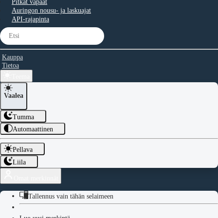
Pitkät vapaat
Auringon nousu- ja laskuajat
API-rajapinta
Kauppa
Tietoa
Teema
Vaalea
Tumma
Automaattinen
Pellava
Liila
Omat merkinnät
Tallennus vain tähän selaimeen