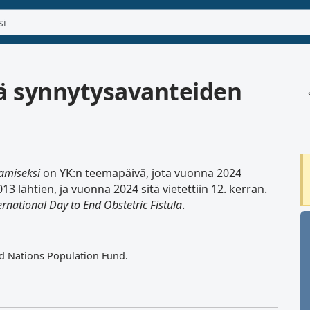
ä synnytysavanteiden
amiseksi
on YK:n teemapäivä, jota vuonna 2024
013 lähtien, ja vuonna 2024 sitä vietettiin 12. kerran.
ernational Day to End Obstetric Fistula
.
ed Nations Population Fund.