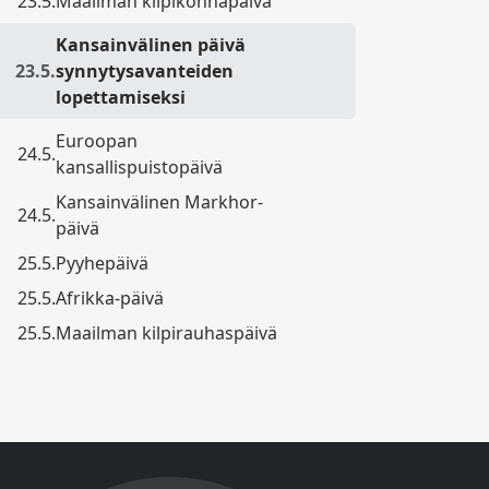
23.5.
Maailman kilpikonnapäivä
Kansainvälinen päivä
23.5.
synnytysavanteiden
lopettamiseksi
Euroopan
24.5.
kansallispuistopäivä
Kansainvälinen Markhor-
24.5.
päivä
25.5.
Pyyhepäivä
25.5.
Afrikka-päivä
25.5.
Maailman kilpirauhaspäivä