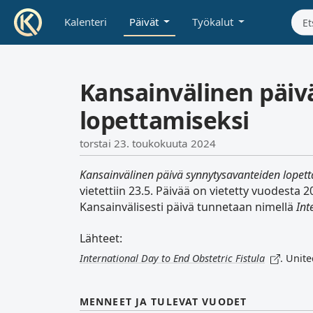
Kalenteri
Päivät
Työkalut
Kansainvälinen päiv
lopettamiseksi
torstai 23. toukokuuta 2024
Kansainvälinen päivä synnytysavanteiden lopett
vietettiin 23.5. Päivää on vietetty vuodesta 2
Kansainvälisesti päivä tunnetaan nimellä
Int
Lähteet:
International Day to End Obstetric Fistula
. Unit
MENNEET JA TULEVAT VUODET