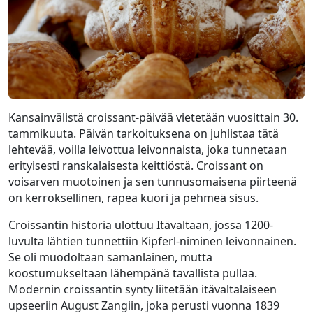
Kansainvälistä croissant-päivää vietetään vuosittain 30.
tammikuuta. Päivän tarkoituksena on juhlistaa tätä
lehtevää, voilla leivottua leivonnaista, joka tunnetaan
erityisesti ranskalaisesta keittiöstä. Croissant on
voisarven muotoinen ja sen tunnusomaisena piirteenä
on kerroksellinen, rapea kuori ja pehmeä sisus.
Croissantin historia ulottuu Itävaltaan, jossa 1200-
luvulta lähtien tunnettiin Kipferl-niminen leivonnainen.
Se oli muodoltaan samanlainen, mutta
koostumukseltaan lähempänä tavallista pullaa.
Modernin croissantin synty liitetään itävaltalaiseen
upseeriin August Zangiin, joka perusti vuonna 1839