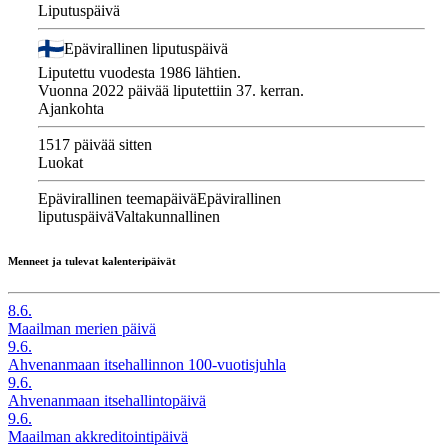
Liputuspäivä
Epävirallinen liputuspäivä
Liputettu vuodesta 1986 lähtien.
Vuonna 2022 päivää liputettiin 37. kerran.
Ajankohta
1517 päivää sitten
Luokat
Epävirallinen teemapäivä
Epävirallinen
liputuspäivä
Valtakunnallinen
Menneet ja tulevat kalenteripäivät
8.6.
Maailman merien päivä
9.6.
Ahvenanmaan itsehallinnon 100-vuotisjuhla
9.6.
Ahvenanmaan itsehallintopäivä
9.6.
Maailman akkreditointipäivä