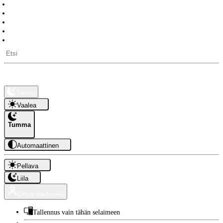
Päivälaskuri
Työpäiviä jäljellä
Pitkät vapaat
Auringon nousu- ja laskuajat
API-rajapinta
Kauppa
Tietoa
Teema
Vaalea
Tumma
Automaattinen
Pellava
Liila
Omat merkinnät
Tallennus vain tähän selaimeen