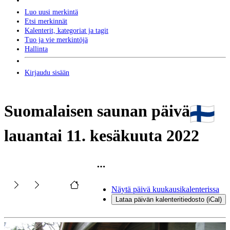
Luo uusi merkintä
Etsi merkinnät
Kalenterit, kategoriat ja tagit
Tuo ja vie merkintöjä
Hallinta
Kirjaudu sisään
Suomalaisen saunan päivä
lauantai 11. kesäkuuta 2022
Näytä päivä kuukausikalenterissa
Lataa päivän kalenteritiedosto (iCal)