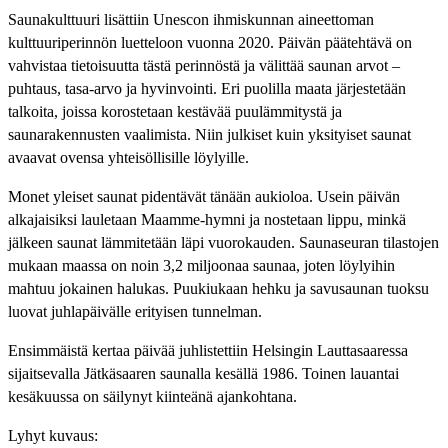
Saunakulttuuri lisättiin Unescon ihmiskunnan aineettoman
kulttuuriperinnön luetteloon vuonna 2020. Päivän päätehtävä on
vahvistaa tietoisuutta tästä perinnöstä ja välittää saunan arvot –
puhtaus, tasa-arvo ja hyvinvointi. Eri puolilla maata järjestetään
talkoita, joissa korostetaan kestävää puulämmitystä ja
saunarakennusten vaalimista. Niin julkiset kuin yksityiset saunat
avaavat ovensa yhteisöllisille löylyille.
Monet yleiset saunat pidentävät tänään aukioloa. Usein päivän
alkajaisiksi lauletaan Maamme-hymni ja nostetaan lippu, minkä
jälkeen saunat lämmitetään läpi vuorokauden. Saunaseuran tilastojen
mukaan maassa on noin 3,2 miljoonaa saunaa, joten löylyihin
mahtuu jokainen halukas. Puukiukaan hehku ja savusaunan tuoksu
luovat juhlapäivälle erityisen tunnelman.
Ensimmäistä kertaa päivää juhlistettiin Helsingin Lauttasaaressa
sijaitsevalla Jätkäsaaren saunalla kesällä 1986. Toinen lauantai
kesäkuussa on säilynyt kiinteänä ajankohtana.
Lyhyt kuvaus: