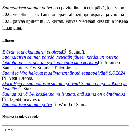
Suomalaisen saunan päivä
on epävirallinen teemapäivä, jota vuonna
2022 vietettiin 11.6. Tämä on epävirallinen liputuspäivä ja vuonna
2022 päivää liputettiin 37. kerran. Päivää vietetään kesäkuun toisena
lauantaina.
Lähteet:
Elävän saunakulttuurin puolesta
. Sauna.fi.
Suomalaisen saunan päivää vietetään jälleen kesäkuun toisena
lauantaina — sauna on nyt kuumempi kuin koskaan
. Suomen
Saunaseura ry. Oy Suomen Tietotoimisto.
Suomi ja Viro hakevat maailmanennätystä saunapäivänä 8.6.2024
. Visit Estonia.
Stara Hyvää suomalaisen saunan päivää! Suomen lippu salkoon ja
lauteille
. Stara.
Saunan päivä 14. kesäkuuta muistuttaa, että sauna on elämäntapa
. Tapahtumaviesti.
Suomalaisen saunan päivä
. World of Sauna.
Menneet ja tulevat vuodet
vk 23