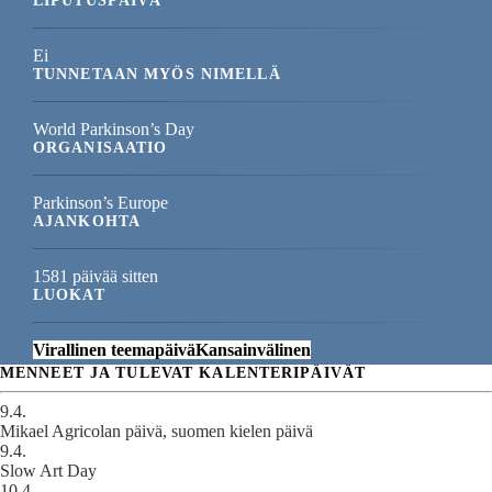
LIPUTUSPÄIVÄ
Ei
TUNNETAAN MYÖS NIMELLÄ
World Parkinson’s Day
ORGANISAATIO
Parkinson’s Europe
AJANKOHTA
1581 päivää sitten
LUOKAT
Virallinen teemapäivä
Kansainvälinen
MENNEET JA TULEVAT KALENTERIPÄIVÄT
9.4.
Mikael Agricolan päivä, suomen kielen päivä
9.4.
Slow Art Day
10.4.