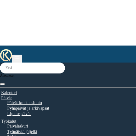
Asetukset
Kalenteri
Päivät
Päivät kuukausittain
Pyhäpäivät ja arkivapaat
Liputuspäivät
Työkalut
Päivälaskuri
Työpäiviä jäljellä