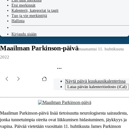
Luo uusi merkintä
Etsi merkinnät
Kalenterit, kategoriat ja tagit
Tuo ja vie merkintöjä
Hallinta
Kirjaudu sisään
Maailman Parkinson-päivä
maanantai 11. huhtikuuta
2022
Näytä päivä kuukausikalenterissa
Lataa päivän kalenteritiedosto (iCal)
Maailman Parkinson-päivä lisää tietoisuutta neurologisesta sairaudesta,
jonka tunnetuimpia oireita ovat liikkumisen hidastuminen, jäykkyys ja
vapina. Päivää vietetään vuosittain 11. huhtikuuta James Parkinson