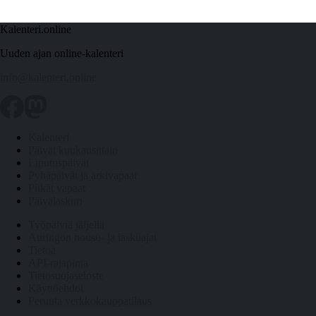
Kalenteri.online
Uuden ajan online-kalenteri
info@kalenteri.online
Kalenteri
Päivät kuukausittain
Liputuspäivät
Pyhäpäivät ja arkivapaat
Pitkät vapaat
Päivälaskuri
Työpäiviä jäljellä
Auringon nousu- ja laskuajat
Tietoa
API-rajapinta
Tietosuojaseloste
Käyttöehdot
Peruuta verkkokauppatilaus