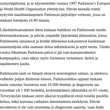
syntymäpäivänä, ja se käynnistettiin vuonna 1997 Parkinson’s Europen
ja World Health Organization yhteistyönä. Päivän taustalla toimii
nykyisin maailmanlaajuinen Parkinson-järjestöjen verkosto, jossa on
mukana toimijoita yli 80 maasta.
Liikehäiriösairauksien liiton mukaan huhtikuu on Parkinsonin taudin
tietoisuuskuukausi, ja päivän ympärille järjestetään tilaisuuksia, joissa
Parkinsonia sairastavat ja heidän läheisensä kokoontuvat kuulemaan
asiantuntijoita sekä saamaan tietoa tutkimuksesta ja arjen tuesta. Tämän
vuoksi Maailman Parkinson-päivä ei jää vain kansainväliseksi
kampanjaksi, vaan näkyy myös Suomessa vertaistuen, tiedon ja
tapahtumien kautta.
Parkinsonin tauti on hitaasti etenevä neurologinen sairaus, ja oirekuva
vaihtelee paljon ihmisestä toiseen. Parkinsonliiton oppaan mukaan
tautia sairastaa Suomessa noin 16 000 ihmistä, ja diagnoosin saa
vuosittain yli 1 000 henkilöä, keskimääräinen alkamisikä on 65 vuotta.
Terveyskylän mukaan oireet alkavat tyypillisesti ensin toiselta puolelta
kehoa, mikä korostaa varhaisen tunnistamisen merkitystä. Päivän
tavoitteena ei ole vain muistuttaa jo diagnoosin saaneita, vaan lisätä