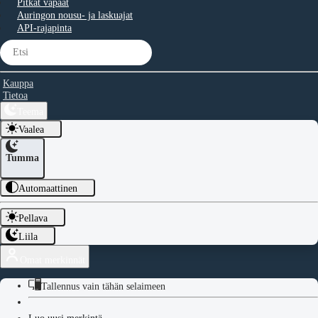
Pitkät vapaat
Auringon nousu- ja laskuajat
API-rajapinta
Kauppa
Tietoa
Teema
Vaalea
Tumma
Automaattinen
Pellava
Liila
Omat merkinnät
Tallennus vain tähän selaimeen