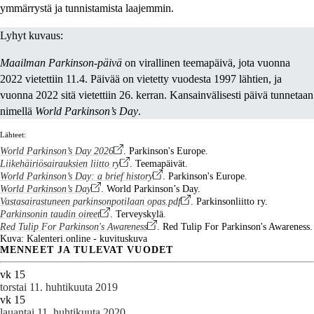
ymmärrystä ja tunnistamista laajemmin.
Lyhyt kuvaus:
Maailman Parkinson-päivä
on virallinen teemapäivä, jota vuonna
2022 vietettiin 11.4. Päivää on vietetty vuodesta 1997 lähtien, ja
vuonna 2022 sitä vietettiin 26. kerran. Kansainvälisesti päivä tunnetaan
nimellä
World Parkinson’s Day
.
Lähteet:
World Parkinson’s Day 2026
. Parkinson's Europe.
Liikehäiriösairauksien liitto ry
. Teemapäivät.
World Parkinson’s Day: a brief history
. Parkinson's Europe.
World Parkinson’s Day
. World Parkinson’s Day.
Vastasairastuneen parkinsonpotilaan opas.pdf
. Parkinsonliitto ry.
Parkinsonin taudin oireet
. Terveyskylä.
Red Tulip For Parkinson's Awareness
. Red Tulip For Parkinson's Awareness.
Kuva: Kalenteri.online - kuvituskuva
MENNEET JA TULEVAT VUODET
vk 15
torstai 11. huhtikuuta 2019
vk 15
lauantai 11. huhtikuuta 2020