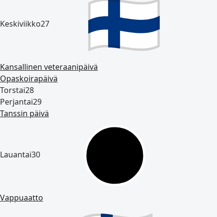
Keskiviikko
27
Kansallinen veteraanipäivä
Opaskoirapäivä
Torstai
28
Perjantai
29
Tanssin päivä
Lauantai
30
Vappuaatto