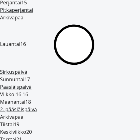
Perjantai
15
Pitkäperjantai
Arkivapaa
Lauantai
16
Sirkuspäivä
Sunnuntai
17
Pääsiäispäivä
Viikko 16
16
Maanantai
18
2. pääsiäispäivä
Arkivapaa
Tiistai
19
Keskiviikko
20
Torstai
21