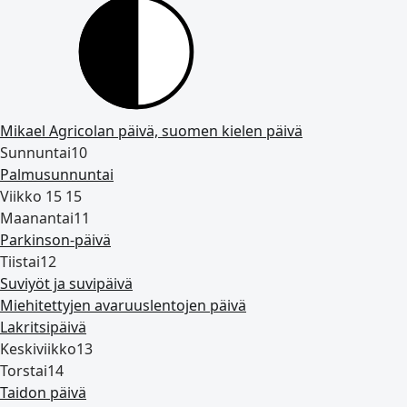
Mikael Agricolan päivä, suomen kielen päivä
Sunnuntai
10
Palmusunnuntai
Viikko 15
15
Maanantai
11
Parkinson‑päivä
Tiistai
12
Suviyöt ja suvipäivä
Miehitettyjen avaruuslentojen päivä
Lakritsipäivä
Keskiviikko
13
Torstai
14
Taidon päivä