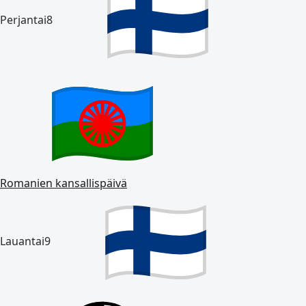
Perjantai
8
Romanien kansallispäivä
Lauantai
9