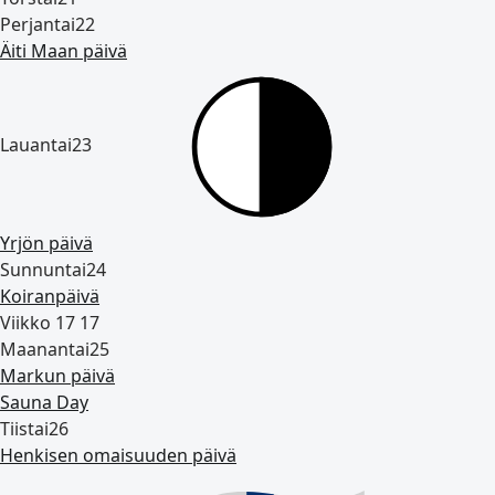
Perjantai
22
Äiti Maan päivä
Lauantai
23
Yrjön päivä
Sunnuntai
24
Koiranpäivä
Viikko 17
17
Maanantai
25
Markun päivä
Sauna Day
Tiistai
26
Henkisen omaisuuden päivä