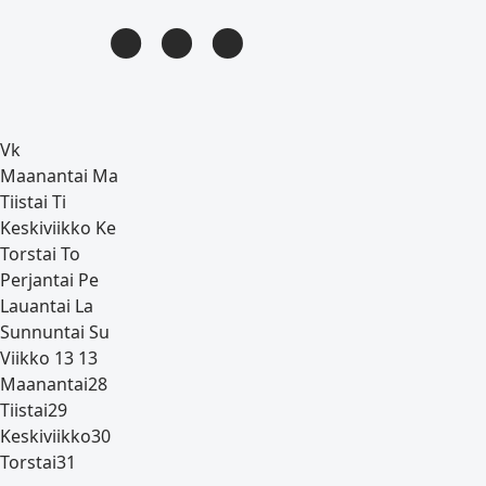
Vk
Maanantai
Ma
Tiistai
Ti
Keskiviikko
Ke
Torstai
To
Perjantai
Pe
Lauantai
La
Sunnuntai
Su
Viikko 13
13
Maanantai
28
Tiistai
29
Keskiviikko
30
Torstai
31