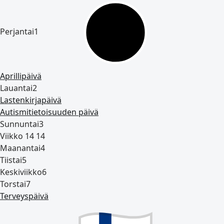
Perjantai
1
Aprillipäivä
Lauantai
2
Lastenkirjapäivä
Autismitietoisuuden päivä
Sunnuntai
3
Viikko 14
14
Maanantai
4
Tiistai
5
Keskiviikko
6
Torstai
7
Terveyspäivä