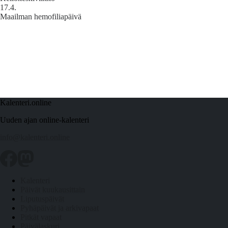
17.4.
Maailman hemofiliapäivä
Kalenteri.online
Uuden ajan online-kalenteri
info@kalenteri.online
Kalenteri
Päivät kuukausittain
Liputuspäivät
Pyhäpäivät ja arkivapaat
Pitkät vapaat
Päivälaskuri