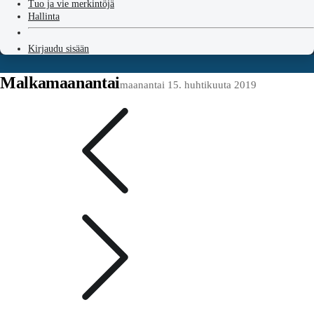
Tuo ja vie merkintöjä
Hallinta
Kirjaudu sisään
Malkamaanantai
maanantai 15. huhtikuuta 2019