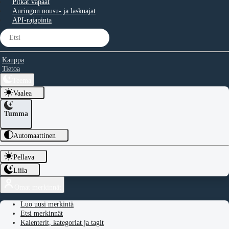
Pitkät vapaat
Auringon nousu- ja laskuajat
API-rajapinta
Kauppa
Tietoa
Teema
Vaalea
Tumma
Automaattinen
Pellava
Liila
Omat merkinnät
Luo uusi merkintä
Etsi merkinnät
Kalenterit, kategoriat ja tagit