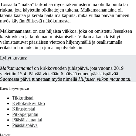
Toisaalta "malka" tarkoittaa myös rakennusterminä ohutta puuta tai
riukua, jota käytettiin olkikattojen tukena. Malkamaanantaina oli
tapana kaataa ja kerätä näitä malkapuita, mikä viittaa päivän nimeen
myös käytännöllisestä näkökulmasta.
Malkamaanantai on osa hiljaista viikkoa, joka on omistettu Jeesuksen
kärsimyksen ja kuoleman muistamiselle. Viikon aikana kristityt
valmistautuvat pääsiäisen viettoon hiljentymällä ja osallistumalla
erilaisiin hartauksiin ja jumalanpalveluksiin.
Lyhyt kuvaus:
Malkamaanantai
on kirkkovuoden juhlapäivä, jota vuonna 2019
vietettiin 15.4. Päivää vietetään 6 päivää ennen pääsiäispäivää.
Suomessa päivä tunnetaan myös nimellä
Hiljaisen viikon maanantai
.
Katso liittyvät päivät
Tikkutiistai
Kellokeskiviikko
Kiirastorstai
Pitkäperjantai
Pääsiäislauantai
Pääsiäispäivä
Lähteet: