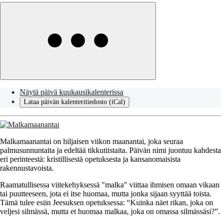
Näytä päivä kuukausikalenterissa
Lataa päivän kalenteritiedosto (iCal)
​Malkamaanantai on hiljaisen viikon maanantai, joka seuraa
palmusunnuntaita ja edeltää tikkutiistaita. Päivän nimi juontuu kahdesta
eri perinteestä: kristillisestä opetuksesta ja kansanomaisista
rakennustavoista.​
Raamatullisessa viitekehyksessä "malka" viittaa ihmisen omaan vikaan
tai puutteeseen, jota ei itse huomaa, mutta jonka sijaan syyttää toista.
Tämä tulee esiin Jeesuksen opetuksessa: “Kuinka näet rikan, joka on
veljesi silmässä, mutta et huomaa malkaa, joka on omassa silmässäsi?”.