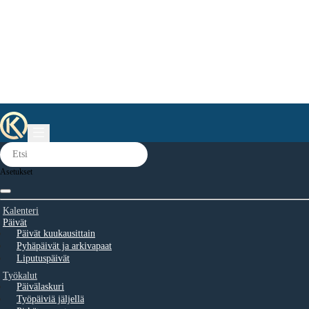
Asetukset
Kalenteri
Päivät
Päivät kuukausittain
Pyhäpäivät ja arkivapaat
Liputuspäivät
Työkalut
Päivälaskuri
Työpäiviä jäljellä