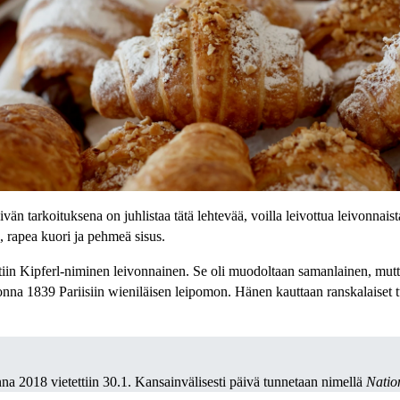
n tarkoituksena on juhlistaa tätä lehtevää, voilla leivottua leivonnaista,
 rapea kuori ja pehmeä sisus.
nettiin Kipferl-niminen leivonnainen. Se oli muodoltaan samanlainen, mu
uonna 1839 Pariisiin wieniläisen leipomon. Hänen kauttaan ranskalaiset tu
na 2018 vietettiin 30.1. Kansainvälisesti päivä tunnetaan nimellä
Natio