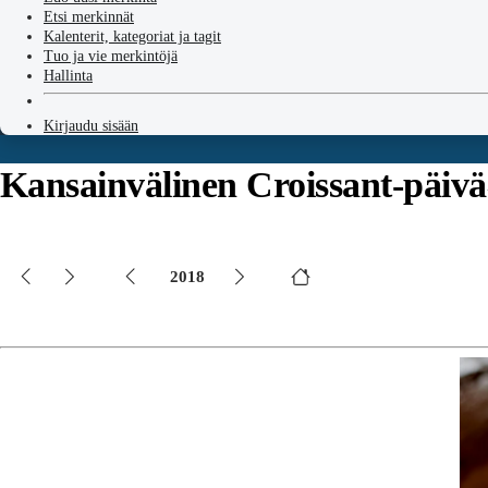
Etsi merkinnät
Kalenterit, kategoriat ja tagit
Tuo ja vie merkintöjä
Hallinta
Kirjaudu sisään
Kansainvälinen Croissant-päivä
2018