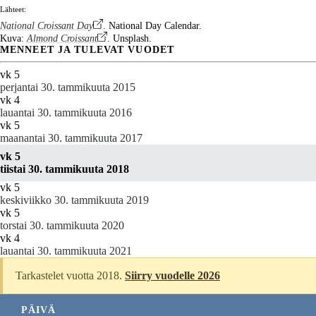
Lähteet:
National Croissant Day
. National Day Calendar.
Kuva:
Almond Croissant
. Unsplash.
MENNEET JA TULEVAT VUODET
vk 5
perjantai 30. tammikuuta 2015
vk 4
lauantai 30. tammikuuta 2016
vk 5
maanantai 30. tammikuuta 2017
vk 5
tiistai 30. tammikuuta 2018
vk 5
keskiviikko 30. tammikuuta 2019
vk 5
torstai 30. tammikuuta 2020
vk 4
lauantai 30. tammikuuta 2021
Tarkastelet vuotta 2018.
Siirry vuodelle 2026
PÄIVÄ