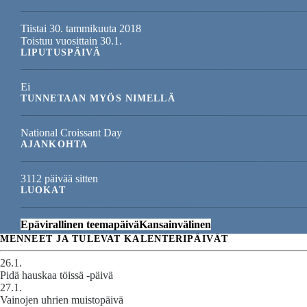
Tiistai 30. tammikuuta 2018
Toistuu vuosittain 30.1.
LIPUTUSPÄIVÄ
Ei
TUNNETAAN MYÖS NIMELLÄ
National Croissant Day
AJANKOHTA
3112 päivää sitten
LUOKAT
Epävirallinen teemapäivä
Kansainvälinen
MENNEET JA TULEVAT KALENTERIPÄIVÄT
26.1.
Pidä hauskaa töissä -päivä
27.1.
Vainojen uhrien muistopäivä