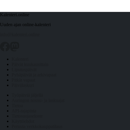
Kalenteri.online
Uuden ajan online-kalenteri
info@kalenteri.online
Kalenteri
Päivät kuukausittain
Liputuspäivät
Pyhäpäivät ja arkivapaat
Pitkät vapaat
Päivälaskuri
Työpäiviä jäljellä
Auringon nousu- ja laskuajat
Tietoa
API-rajapinta
Tietosuojaseloste
Käyttöehdot
Peruuta verkkokauppatilaus