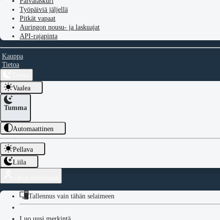
Päivälaskuri
Työpäiviä jäljellä
Pitkät vapaat
Auringon nousu- ja laskuajat
API-rajapinta
Kauppa
Tietoa
Teema
Vaalea
Tumma
Automaattinen
Pellava
Liila
Omat merkinnät
Tallennus vain tähän selaimeen
Luo uusi merkintä