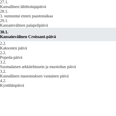
27.1.
Kansallinen lähihoitajapäivä
28.1.
3. sunnuntai ennen paastonaikaa
29.1.
Kansainvälinen palapelipäivä
30.1.
Kansainvälinen Croissant-päivä
2.2.
Kaksosten päivä
2.2.
Popeda‑päivä
3.2.
Suomalaisen arkkitehtuurin ja muotoilun päivä
3.2.
Kansallinen masennuksen vastainen päivä
4.2.
Kynttilänpäivä