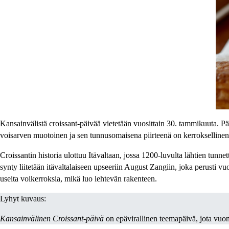
Kansainvälistä croissant-päivää vietetään vuosittain 30. tammikuuta. Päivä
voisarven muotoinen ja sen tunnusomaisena piirteenä on kerroksellinen,
Croissantin historia ulottuu Itävaltaan, jossa 1200-luvulta lähtien tun
synty liitetään itävaltalaiseen upseeriin August Zangiin, joka perusti v
useita voikerroksia, mikä luo lehtevän rakenteen.
Lyhyt kuvaus:
Kansainvälinen Croissant-päivä
on epävirallinen teemapäivä, jota vuon