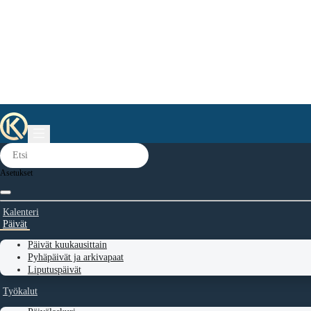
Asetukset
Kalenteri
Päivät
Päivät kuukausittain
Pyhäpäivät ja arkivapaat
Liputuspäivät
Työkalut