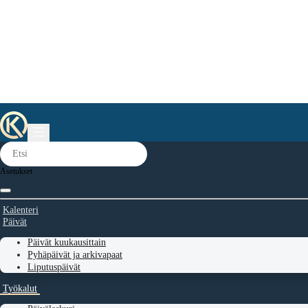
Asetukset
Kalenteri
Päivät
Päivät kuukausittain
Pyhäpäivät ja arkivapaat
Liputuspäivät
Työkalut