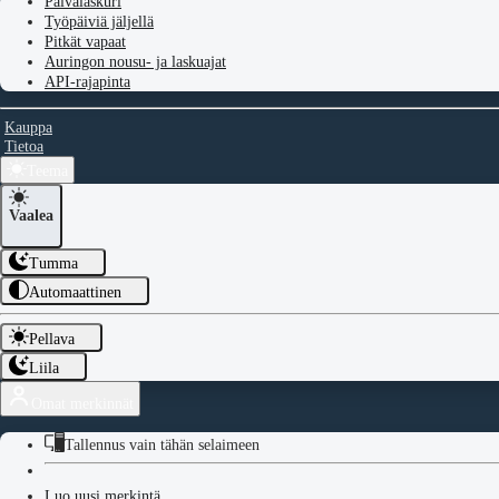
Päivälaskuri
Työpäiviä jäljellä
Pitkät vapaat
Auringon nousu- ja laskuajat
API-rajapinta
Kauppa
Tietoa
Teema
Vaalea
Tumma
Automaattinen
Pellava
Liila
Omat merkinnät
Tallennus vain tähän selaimeen
Luo uusi merkintä