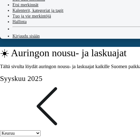
Etsi merkinnät
Kalenterit, kategoriat ja tagit
Tuo ja vie merkintöjä
Hallinta
Kirjaudu sisään
☀️ Auringon nousu- ja laskuajat
Tältä sivulta löydät auringon nousu- ja laskuajat kaikille Suomen paikk
Syyskuu 2025