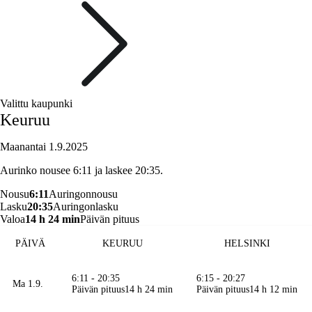
Valittu kaupunki
Keuruu
Maanantai 1.9.2025
Aurinko nousee 6:11 ja laskee 20:35.
Nousu
6:11
Auringonnousu
Lasku
20:35
Auringonlasku
Valoa
14 h 24 min
Päivän pituus
PÄIVÄ
KEURUU
HELSINKI
6:11 - 20:35
6:15 - 20:27
Ma 1.9.
Päivän pituus
14 h 24 min
Päivän pituus
14 h 12 min