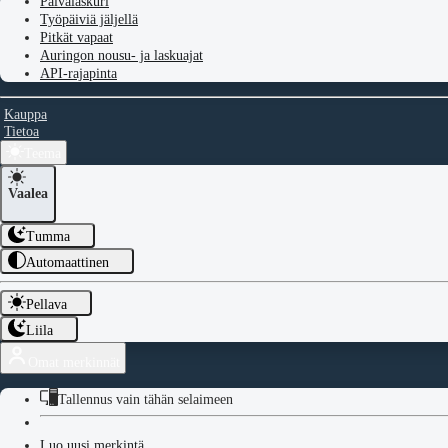
Päivälaskuri
Työpäiviä jäljellä
Pitkät vapaat
Auringon nousu- ja laskuajat
API-rajapinta
Kauppa
Tietoa
Teema
Vaalea
Tumma
Automaattinen
Pellava
Liila
Omat merkinnät
Tallennus vain tähän selaimeen
Luo uusi merkintä