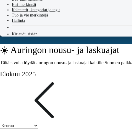
Etsi merkinnät
Kalenterit, kategoriat ja tagit
Tuo ja vie merkintöjä
Hallinta
Kirjaudu sisään
☀️ Auringon nousu- ja laskuajat
Tältä sivulta löydät auringon nousu- ja laskuajat kaikille Suomen paikk
Elokuu 2025