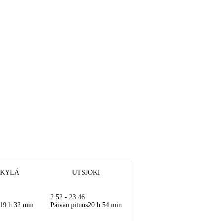
NKYLÄ
UTSJOKI
2:52 - 23:46
19 h 32 min
Päivän pituus
20 h 54 min