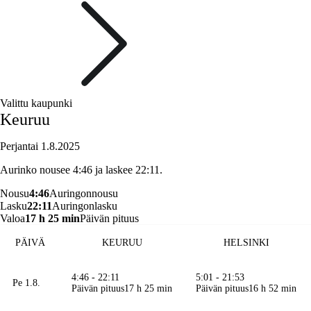
Valittu kaupunki
Keuruu
Perjantai 1.8.2025
Aurinko nousee 4:46 ja laskee 22:11.
Nousu
4:46
Auringonnousu
Lasku
22:11
Auringonlasku
Valoa
17 h 25 min
Päivän pituus
PÄIVÄ
KEURUU
HELSINKI
4:46 - 22:11
5:01 - 21:53
Pe 1.8.
Päivän pituus
17 h 25 min
Päivän pituus
16 h 52 min