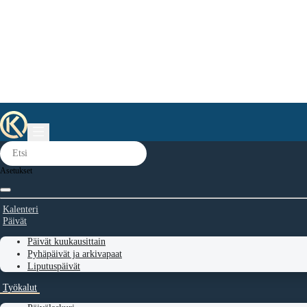
Asetukset
Kalenteri
Päivät
Päivät kuukausittain
Pyhäpäivät ja arkivapaat
Liputuspäivät
Työkalut