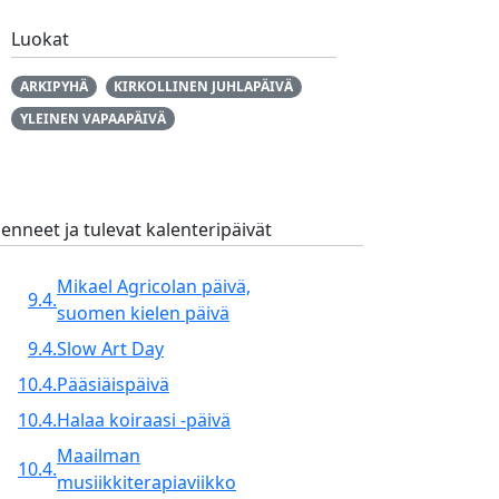
Luokat
ARKIPYHÄ
KIRKOLLINEN JUHLAPÄIVÄ
YLEINEN VAPAAPÄIVÄ
enneet ja tulevat kalenteripäivät
Mikael Agricolan päivä,
9.4.
suomen kielen päivä
9.4.
Slow Art Day
10.4.
Pääsiäispäivä
10.4.
Halaa koiraasi -päivä
Maailman
10.4.
musiikkiterapiaviikko