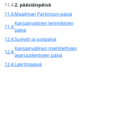
11.4.
2. pääsiäispäivä
11.4.
Maailman Parkinson-päivä
Kansainvälinen lemmikkien
11.4.
päivä
12.4.
Suviyöt ja suvipäivä
Kansainvälinen miehitettyjen
12.4.
avaruuslentojen päivä
12.4.
Lakritsipäivä