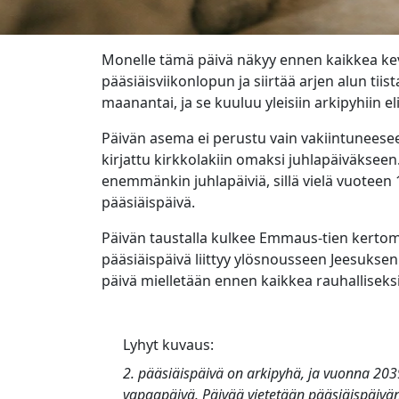
Monelle tämä päivä näkyy ennen kaikkea ke
pääsiäisviikonlopun ja siirtää arjen alun tii
maanantai, ja se kuuluu yleisiin arkipyhiin e
Päivän asema ei perustu vain vakiintuneese
kirjattu kirkkolakiin omaksi juhlapäiväksee
enemmänkin juhlapäiviä, sillä vielä vuoteen 
pääsiäispäivä.
Päivän taustalla kulkee Emmaus-tien kertomu
pääsiäispäivä liittyy ylösnousseen Jeesukse
päivä mielletään ennen kaikkea rauhalliseksi
Lyhyt kuvaus:
2. pääsiäispäivä
on arkipyhä, ja vuonna 2039
vapaapäivä. Päivää vietetään pääsiäispäiv