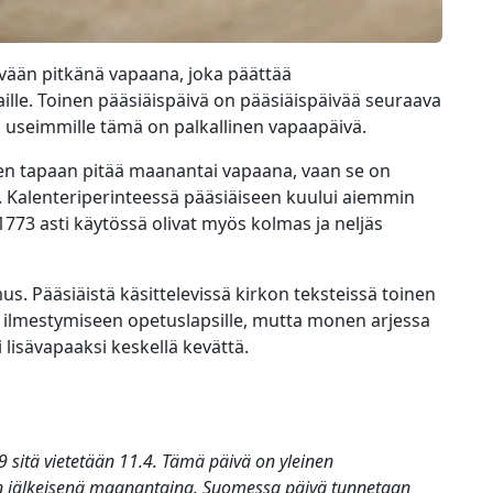
vään pitkänä vapaana, joka päättää
staille. Toinen pääsiäispäivä on pääsiäispäivää seuraava
li useimmille tämä on palkallinen vapaapäivä.
en tapaan pitää maanantai vapaana, vaan se on
n. Kalenteriperinteessä pääsiäiseen kuului aiemmin
1773 asti käytössä olivat myös kolmas ja neljäs
s. Pääsiäistä käsittelevissä kirkon teksteissä toinen
n ilmestymiseen opetuslapsille, mutta monen arjessa
 lisävapaaksi keskellä kevättä.
 sitä vietetään 11.4. Tämä päivä on yleinen
än jälkeisenä maanantaina. Suomessa päivä tunnetaan