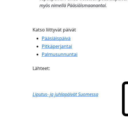
myös nimellä
Pääsiäismaanantai
.
Katso liittyvät päivät
Pääsiäispäivä
Pitkäperjantai
Palmusunnuntai
Lähteet:
Liputus- ja juhlapäivät Suomessa