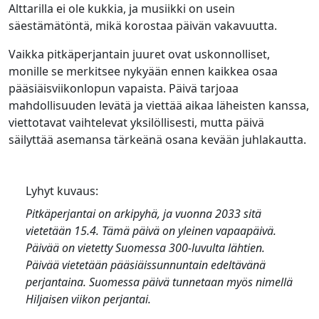
Alttarilla ei ole kukkia, ja musiikki on usein
säestämätöntä, mikä korostaa päivän vakavuutta.
Vaikka pitkäperjantain juuret ovat uskonnolliset,
monille se merkitsee nykyään ennen kaikkea osaa
pääsiäisviikonlopun vapaista. Päivä tarjoaa
mahdollisuuden levätä ja viettää aikaa läheisten kanssa,
viettotavat vaihtelevat yksilöllisesti, mutta päivä
säilyttää asemansa tärkeänä osana kevään juhlakautta.
Lyhyt kuvaus:
Pitkäperjantai
on arkipyhä, ja vuonna 2033 sitä
vietetään 15.4. Tämä päivä on yleinen vapaapäivä.
Päivää on vietetty Suomessa 300-luvulta lähtien.
Päivää vietetään pääsiäissunnuntain edeltävänä
perjantaina. Suomessa päivä tunnetaan myös nimellä
Hiljaisen viikon perjantai
.