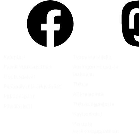
Kalenteri
Työpäiviä jäljellä
Päivät kuukausittain
Auringon nousu- ja
laskuajat
Liputuspäivät
Tietoa
Pyhäpäivät ja arkivapaat
API-rajapinta
Pitkät vapaat
Tietosuojaseloste
Päivälaskuri
Käyttöehdot
Peruuta
verkkokauppatilaus