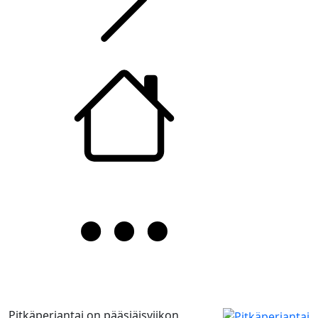
Pitkäperjantai on pääsiäisviikon