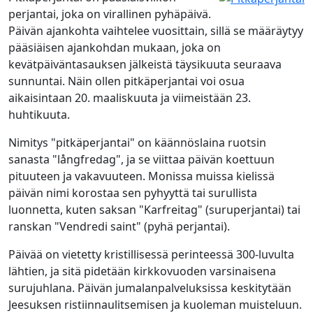
perjantai, joka on virallinen pyhäpäivä.
Päivän ajankohta vaihtelee vuosittain, sillä se määräytyy
pääsiäisen ajankohdan mukaan, joka on
kevätpäiväntasauksen jälkeistä täysikuuta seuraava
sunnuntai. Näin ollen pitkäperjantai voi osua
aikaisintaan 20. maaliskuuta ja viimeistään 23.
huhtikuuta.
Nimitys "pitkäperjantai" on käännöslaina ruotsin
sanasta "långfredag", ja se viittaa päivän koettuun
pituuteen ja vakavuuteen. Monissa muissa kielissä
päivän nimi korostaa sen pyhyyttä tai surullista
luonnetta, kuten saksan "Karfreitag" (suruperjantai) tai
ranskan "Vendredi saint" (pyhä perjantai).
Päivää on vietetty kristillisessä perinteessä 300-luvulta
lähtien, ja sitä pidetään kirkkovuoden varsinaisena
surujuhlana. Päivän jumalanpalveluksissa keskitytään
Jeesuksen ristiinnaulitsemisen ja kuoleman muisteluun.