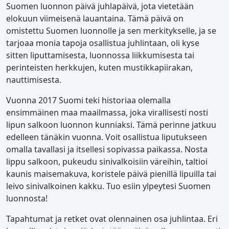
Suomen luonnon päivä juhlapäivä, jota vietetään
elokuun viimeisenä lauantaina. Tämä päivä on
omistettu Suomen luonnolle ja sen merkitykselle, ja se
tarjoaa monia tapoja osallistua juhlintaan, oli kyse
sitten liputtamisesta, luonnossa liikkumisesta tai
perinteisten herkkujen, kuten mustikkapiirakan,
nauttimisesta.
Vuonna 2017 Suomi teki historiaa olemalla
ensimmäinen maa maailmassa, joka virallisesti nosti
lipun salkoon luonnon kunniaksi. Tämä perinne jatkuu
edelleen tänäkin vuonna. Voit osallistua liputukseen
omalla tavallasi ja itsellesi sopivassa paikassa. Nosta
lippu salkoon, pukeudu sinivalkoisiin väreihin, taltioi
kaunis maisemakuva, koristele päivä pienillä lipuilla tai
leivo sinivalkoinen kakku. Tuo esiin ylpeytesi Suomen
luonnosta!
Tapahtumat ja retket ovat olennainen osa juhlintaa. Eri