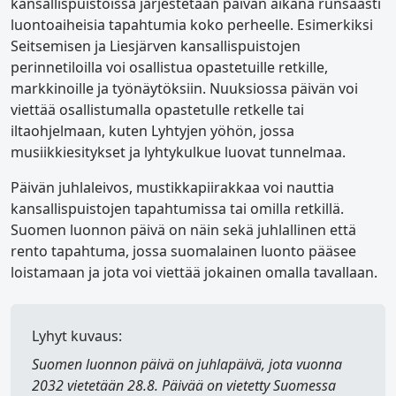
kansallispuistoissa järjestetään päivän aikana runsaasti
luontoaiheisia tapahtumia koko perheelle. Esimerkiksi
Seitsemisen ja Liesjärven kansallispuistojen
perinnetiloilla voi osallistua opastetuille retkille,
markkinoille ja työnäytöksiin. Nuuksiossa päivän voi
viettää osallistumalla opastetulle retkelle tai
iltaohjelmaan, kuten Lyhtyjen yöhön, jossa
musiikkiesitykset ja lyhtykulkue luovat tunnelmaa.
Päivän juhlaleivos, mustikkapiirakkaa voi nauttia
kansallispuistojen tapahtumissa tai omilla retkillä.
Suomen luonnon päivä on näin sekä juhlallinen että
rento tapahtuma, jossa suomalainen luonto pääsee
loistamaan ja jota voi viettää jokainen omalla tavallaan.
Lyhyt kuvaus:
Suomen luonnon päivä
on juhlapäivä, jota vuonna
2032 vietetään 28.8. Päivää on vietetty Suomessa