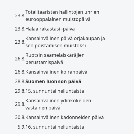
Totalitaaristen hallintojen uhrien
23.8.
eurooppalainen muistopäivä
23.8.
Halaa rakastasi -päivä
Kansainvälinen päivä orjakaupan ja
23.8.
sen poistamisen muistoksi
Ruotsin saamelaiskäräjien
26.8.
perustamispäivä
26.8.
Kansainvälinen koiranpäivä
28.8.
Suomen luonnon päivä
29.8.
15. sunnuntai helluntaista
Kansainvälinen ydinkokeiden
29.8.
vastainen päivä
30.8.
Kansainvälinen kadonneiden päivä
5.9.
16. sunnuntai helluntaista