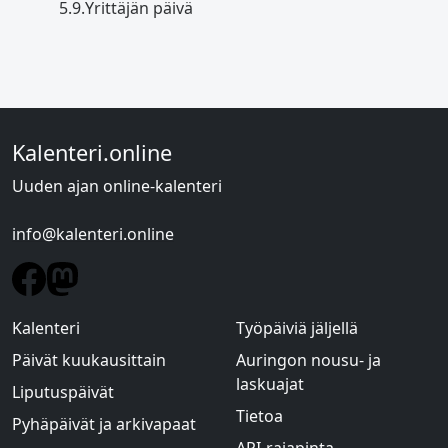
5.9.
Yrittäjän päivä
Kalenteri.online
Uuden ajan online-kalenteri
info@kalenteri.online
Kalenteri
Työpäiviä jäljellä
Päivät kuukausittain
Auringon nousu- ja
laskuajat
Liputuspäivät
Tietoa
Pyhäpäivät ja arkivapaat