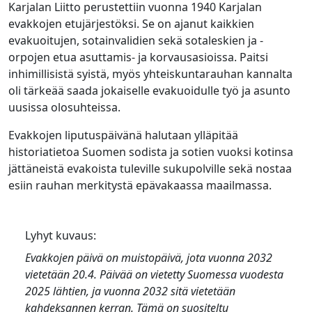
Karjalan Liitto perustettiin vuonna 1940 Karjalan
evakkojen etujärjestöksi. Se on ajanut kaikkien
evakuoitujen, sotainvalidien sekä sotaleskien ja -
orpojen etua asuttamis- ja korvausasioissa. Paitsi
inhimillisistä syistä, myös yhteiskuntarauhan kannalta
oli tärkeää saada jokaiselle evakuoidulle työ ja asunto
uusissa olosuhteissa.
Evakkojen liputuspäivänä halutaan ylläpitää
historiatietoa Suomen sodista ja sotien vuoksi kotinsa
jättäneistä evakoista tuleville sukupolville sekä nostaa
esiin rauhan merkitystä epävakaassa maailmassa.
Lyhyt kuvaus:
Evakkojen päivä
on muistopäivä, jota vuonna 2032
vietetään 20.4. Päivää on vietetty Suomessa vuodesta
2025 lähtien, ja vuonna 2032 sitä vietetään
kahdeksannen kerran. Tämä on suositeltu