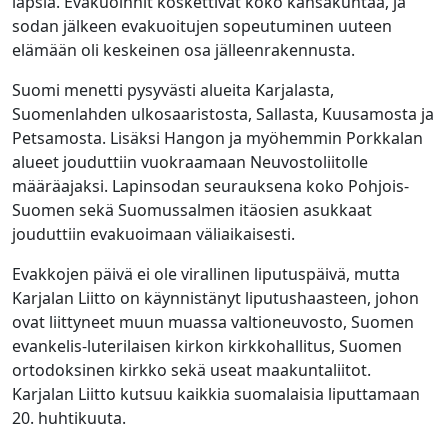
lapsia. Evakuoinnit koskettivat koko kansakuntaa, ja
sodan jälkeen evakuoitujen sopeutuminen uuteen
elämään oli keskeinen osa jälleenrakennusta.
Suomi menetti pysyvästi alueita Karjalasta,
Suomenlahden ulkosaaristosta, Sallasta, Kuusamosta ja
Petsamosta. Lisäksi Hangon ja myöhemmin Porkkalan
alueet jouduttiin vuokraamaan Neuvostoliitolle
määräajaksi. Lapinsodan seurauksena koko Pohjois-
Suomen sekä Suomussalmen itäosien asukkaat
jouduttiin evakuoimaan väliaikaisesti.
Evakkojen päivä ei ole virallinen liputuspäivä, mutta
Karjalan Liitto on käynnistänyt liputushaasteen, johon
ovat liittyneet muun muassa valtioneuvosto, Suomen
evankelis-luterilaisen kirkon kirkkohallitus, Suomen
ortodoksinen kirkko sekä useat maakuntaliitot.
Karjalan Liitto kutsuu kaikkia suomalaisia liputtamaan
20. huhtikuuta.