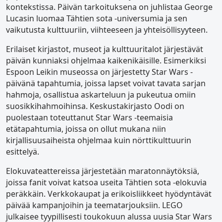
kontekstissa. Päivän tarkoituksena on juhlistaa George
Lucasin luomaa Tähtien sota -universumia ja sen
vaikutusta kulttuuriin, viihteeseen ja yhteisöllisyyteen.
Erilaiset kirjastot, museot ja kulttuuritalot järjestävät
päivän kunniaksi ohjelmaa kaikenikäisille. Esimerkiksi
Espoon Leikin museossa on järjestetty Star Wars -
päivänä tapahtumia, joissa lapset voivat tavata sarjan
hahmoja, osallistua askarteluun ja pukeutua omiin
suosikkihahmoihinsa. Keskustakirjasto Oodi on
puolestaan toteuttanut Star Wars -teemaisia
etätapahtumia, joissa on ollut mukana niin
kirjallisuusaiheista ohjelmaa kuin nörttikulttuurin
esittelyä.
Elokuvateattereissa järjestetään maratonnäytöksiä,
joissa fanit voivat katsoa useita Tähtien sota -elokuvia
peräkkäin. Verkkokaupat ja erikoisliikkeet hyödyntävät
päivää kampanjoihin ja teematarjouksiin. LEGO
julkaisee tyypillisesti toukokuun alussa uusia Star Wars