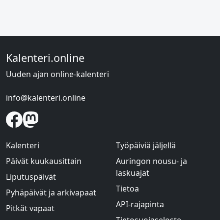
Kalenteri.online
Uuden ajan online-kalenteri
info@kalenteri.online
Kalenteri
Työpäiviä jäljellä
Päivät kuukausittain
Auringon nousu- ja
laskuajat
Liputuspäivät
Tietoa
Pyhäpäivät ja arkivapaat
API-rajapinta
Pitkät vapaat