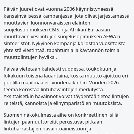
Päivän juuret ovat vuonna 2006 käynnistyneessä
kansainvälisessä kampanjassa, jota olivat järjestämässä
muuttavien luonnonvaraisten eläinten
suojelusopimuksen CMS:n ja Afrikan-Euraasian
muuttavien vesilintujen suojelusopimuksen AEWA:n
sihteeristöt. Nykyinen kampanja korostaa vuosittaista
yhteistä viestintää, tapahtumia ja käytännön toimia
muuttolintujen hyväksi.
Päivää vietetään kahdesti vuodessa, toukokuun ja
lokakuun toisena lauantaina, koska muutto ajoittuu eri
puolilla maailmaa eri vuodenaikoihin. Vuoden 2026
teema korostaa lintuhavaintojen merkitystä.
Yksittäisetkin havainnot voivat täydentää tietoa lintujen
reiteistä, kannoista ja elinympäristöjen muutoksista.
Suomen näkökulmasta aihe on konkreettinen, sillä
lintujen päämuuttoreitit perustuvat pitkään
lintuharrastajien havaintoaineistoon ja