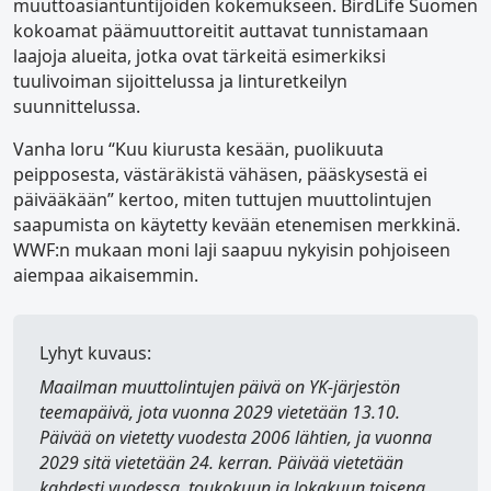
muuttoasiantuntijoiden kokemukseen. BirdLife Suomen
kokoamat päämuuttoreitit auttavat tunnistamaan
laajoja alueita, jotka ovat tärkeitä esimerkiksi
tuulivoiman sijoittelussa ja linturetkeilyn
suunnittelussa.
Vanha loru “Kuu kiurusta kesään, puolikuuta
peipposesta, västäräkistä vähäsen, pääskysestä ei
päivääkään” kertoo, miten tuttujen muuttolintujen
saapumista on käytetty kevään etenemisen merkkinä.
WWF:n mukaan moni laji saapuu nykyisin pohjoiseen
aiempaa aikaisemmin.
Lyhyt kuvaus:
Maailman muuttolintujen päivä
on YK-järjestön
teemapäivä, jota vuonna 2029 vietetään 13.10.
Päivää on vietetty vuodesta 2006 lähtien, ja vuonna
2029 sitä vietetään 24. kerran. Päivää vietetään
kahdesti vuodessa, toukokuun ja lokakuun toisena