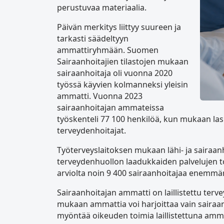
perustuvaa materiaalia.
Päivän merkitys liittyy suureen ja
tarkasti säädeltyyn
ammattiryhmään. Suomen
Sairaanhoitajien tilastojen mukaan
sairaanhoitaja oli vuonna 2020
työssä käyvien kolmanneksi yleisin
ammatti. Vuonna 2023
sairaanhoitajan ammateissa
työskenteli 77 100 henkilöä, kun mukaan las
terveydenhoitajat.
Työterveyslaitoksen mukaan lähi- ja sairaanho
terveydenhuollon laadukkaiden palvelujen t
arviolta noin 9 400 sairaanhoitajaa enemmä
Sairaanhoitajan ammatti on laillistettu te
mukaan ammattia voi harjoittaa vain sairaan
myöntää oikeuden toimia laillistettuna amm