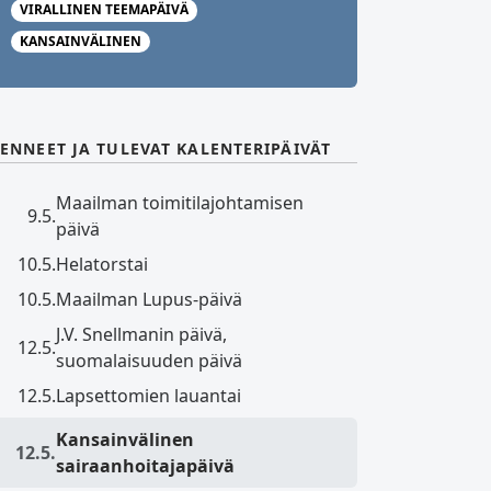
VIRALLINEN TEEMAPÄIVÄ
KANSAINVÄLINEN
ENNEET JA TULEVAT KALENTERIPÄIVÄT
Maailman toimitilajohtamisen
9.5.
päivä
10.5.
Helatorstai
10.5.
Maailman Lupus-päivä
J.V. Snellmanin päivä,
12.5.
suomalaisuuden päivä
12.5.
Lapsettomien lauantai
Kansainvälinen
12.5.
sairaanhoitajapäivä