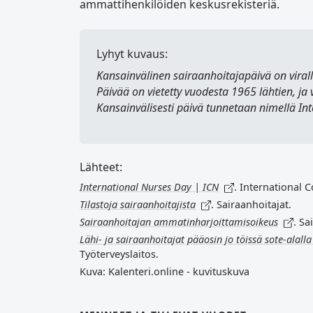
ammattihenkilöiden keskusrekisteriä.
Lyhyt kuvaus:
Kansainvälinen sairaanhoitajapäivä
on viral
Päivää on vietetty vuodesta 1965 lähtien, ja
Kansainvälisesti päivä tunnetaan nimellä
In
Lähteet:
International Nurses Day | ICN
. International C
Tilastoja sairaanhoitajista
. Sairaanhoitajat.
Sairaanhoitajan ammatinharjoittamisoikeus
. Sa
Lähi- ja sairaanhoitajat pääosin jo töissä sote-alalla 
Työterveyslaitos.
Kuva: Kalenteri.online - kuvituskuva