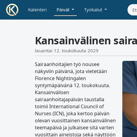
Kalenteri
Päivät
Työkalut
Kansainvälinen sair
lauantai 12. toukokuuta 2029
Sairaanhoitajien työ nousee
näkyviin päivänä, jota vietetään
Florence Nightingalen
syntymäpäivänä 12. toukokuuta.
Kansainvälisen
sairaanhoitajapäivän taustalla
toimii International Council of
Nurses (ICN), joka kertoo päivän
olevan vuosittainen kansainvälinen
teemapäivä ja julkaisee sitä varten
vuosittain aineistoja sekä näyttöön