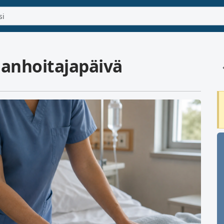
aanhoitajapäivä