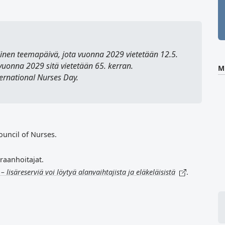
linen teemapäivä, jota vuonna 2029 vietetään 12.5.
 vuonna 2029 sitä vietetään 65. kerran.
M
ternational Nurses Day
.
ouncil of Nurses.
iraanhoitajat.
– lisäreserviä voi löytyä alanvaihtajista ja eläkeläisistä
.