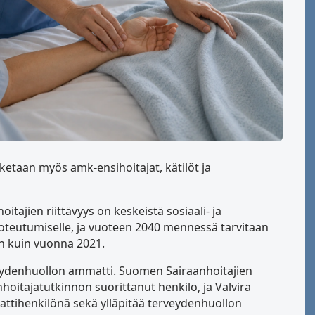
ketaan myös amk-ensihoitajat, kätilöt ja
itajien riittävyys on keskeistä sosiaali- ja
oteutumiselle, ja vuoteen 2040 mennessä tarvitaan
n kuin vuonna 2021.
rveydenhuollon ammatti. Suomen Sairaanhoitajien
hoitajatutkinnon suorittanut henkilö, ja Valvira
attihenkilönä sekä ylläpitää terveydenhuollon