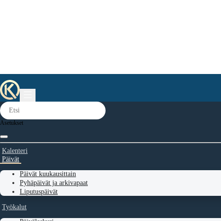
Asetukset
Kalenteri
Päivät
Päivät kuukausittain
Pyhäpäivät ja arkivapaat
Liputuspäivät
Työkalut