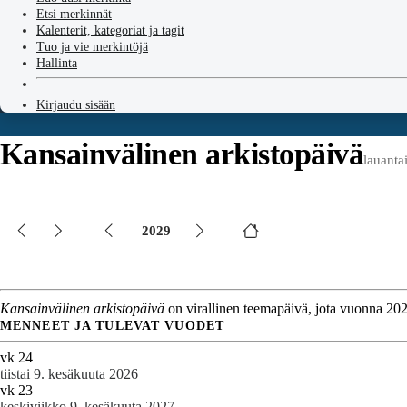
Etsi merkinnät
Kalenterit, kategoriat ja tagit
Tuo ja vie merkintöjä
Hallinta
Kirjaudu sisään
Kansainvälinen arkistopäivä
lauanta
2029
Kansainvälinen arkistopäivä
on virallinen teemapäivä, jota vuonna 2029
MENNEET JA TULEVAT VUODET
vk 24
tiistai 9. kesäkuuta 2026
vk 23
keskiviikko 9. kesäkuuta 2027