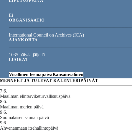
LIPUTUSPÄIVÄ
Ei
ORGANISAATIO
International Council on Archives (ICA)
AJANKOHTA
1035 päivää jäljellä
LUOKAT
Virallinen teemapäivä
Kansainvälinen
MENNEET JA TULEVAT KALENTERIPÄIVÄT
7.6.
Maailman elintarviketurvallisuuspäivä
8.6.
Maailman merien päivä
9.6.
Suomalaisen saunan päivä
9.6.
Ahvenanmaan itsehallintopäivä