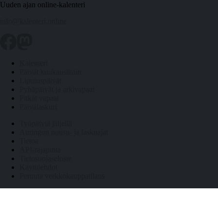
Uuden ajan online-kalenteri
info@kalenteri.online
Kalenteri
Päivät kuukausittain
Liputuspäivät
Pyhäpäivät ja arkivapaat
Pitkät vapaat
Päivälaskuri
Työpäiviä jäljellä
Auringon nousu- ja laskuajat
Tietoa
API-rajapinta
Tietosuojaseloste
Käyttöehdot
Peruuta verkkokauppatilaus