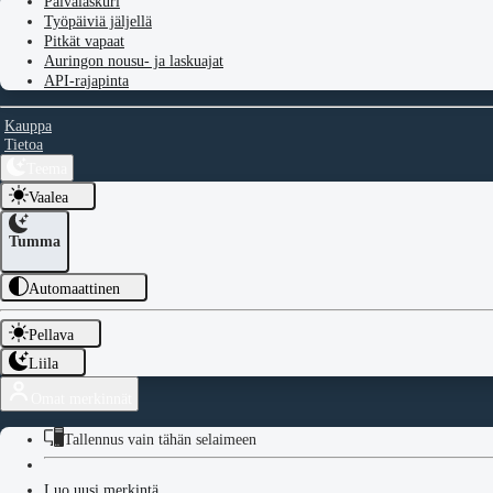
Päivälaskuri
Työpäiviä jäljellä
Pitkät vapaat
Auringon nousu- ja laskuajat
API-rajapinta
Kauppa
Tietoa
Teema
Vaalea
Tumma
Automaattinen
Pellava
Liila
Omat merkinnät
Tallennus vain tähän selaimeen
Luo uusi merkintä