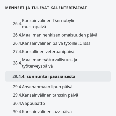
MENNEET JA TULEVAT KALENTERIPÄIVÄT
Kansainvälinen Tšernobylin
26.4.
muistopäivä
26.4.
Maailman henkisen omaisuuden päivä
26.4.
Kansainvälinen päivä tytöille ICTssä
27.4.
Kansallinen veteraanipäivä
Maailman työturvallisuus- ja
28.4.
työterveyspäivä
29.4.
4. sunnuntai pääsiäisestä
29.4.
Ahvenanmaan lipun päivä
29.4.
Kansainvälinen tanssin päivä
30.4.
Vappuaatto
30.4.
Kansainvälinen jazz-päivä