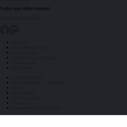
Uuden ajan online-kalenteri
info@kalenteri.online
Kalenteri
Päivät kuukausittain
Liputuspäivät
Pyhäpäivät ja arkivapaat
Pitkät vapaat
Päivälaskuri
Työpäiviä jäljellä
Auringon nousu- ja laskuajat
Tietoa
API-rajapinta
Tietosuojaseloste
Käyttöehdot
Peruuta verkkokauppatilaus