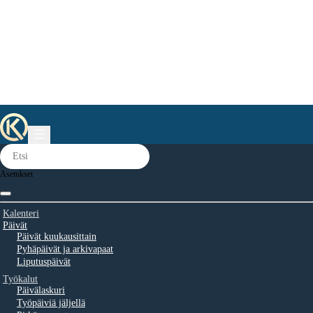
Asetukset
Kalenteri
Päivät
Päivät kuukausittain
Pyhäpäivät ja arkivapaat
Liputuspäivät
Työkalut
Päivälaskuri
Työpäiviä jäljellä