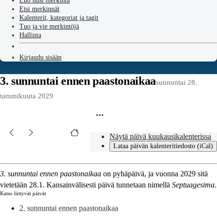
Luo uusi merkintä
Etsi merkinnät
Kalenterit, kategoriat ja tagit
Tuo ja vie merkintöjä
Hallinta
Kirjaudu sisään
3. sunnuntai ennen paastonaikaa
sunnuntai 28.
tammikuuta 2029
Näytä päivä kuukausikalenterissa
Lataa päivän kalenteritiedosto (iCal)
3. sunnuntai ennen paastonaikaa
on pyhäpäivä, ja vuonna 2029 sitä
vietetään 28.1. Kansainvälisesti päivä tunnetaan nimellä
Septuagesima
.
Katso liittyvät päivät
2. sunnuntai ennen paastonaikaa