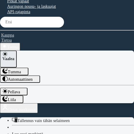
Pitkät vapaat
Auringon nousu- ja laskuajat
API-rajapinta
Kauppa
Tietoa
Teema
Vaalea
Tumma
Automaattinen
Pellava
Liila
Omat merkinnät
Tallennus vain tähän selaimeen