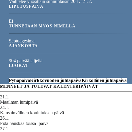
Vaihtelee vuosittain sunnuntaisin 20.1.–21.2.
LIPUTUSPÄIVÄ
Ei
TUNNETAAN MYÖS NIMELLÄ
Septuagesima
AJANKOHTA
904 päivää jäljellä
LUOKAT
Pyhäpäivä
Kirkkovuoden juhlapäivä
Kirkollinen juhlapäivä
MENNEET JA TULEVAT KALENTERIPÄIVÄT
21.1.
Maailman lumipäivä
24.1.
Kansainvälinen koulutuksen päivä
26.1.
Pidä hauskaa töissä -päivä
27.1.