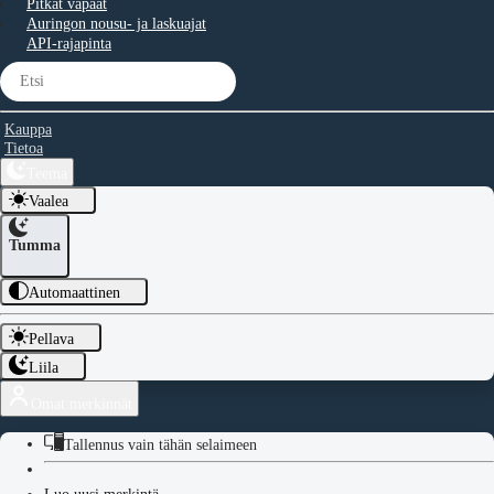
Pitkät vapaat
Auringon nousu- ja laskuajat
API-rajapinta
Kauppa
Tietoa
Teema
Vaalea
Tumma
Automaattinen
Pellava
Liila
Omat merkinnät
Tallennus vain tähän selaimeen