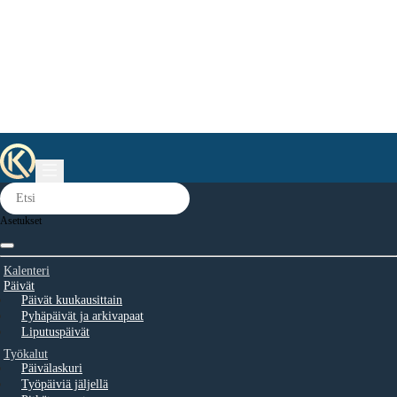
Asetukset
Kalenteri
Päivät
Päivät kuukausittain
Pyhäpäivät ja arkivapaat
Liputuspäivät
Työkalut
Päivälaskuri
Työpäiviä jäljellä