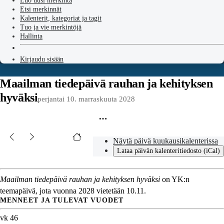
Luo uusi merkintä
Etsi merkinnät
Kalenterit, kategoriat ja tagit
Tuo ja vie merkintöjä
Hallinta
Kirjaudu sisään
Maailman tiedepäivä rauhan ja kehityksen
hyväksi
perjantai 10. marraskuuta 2028
Näytä päivä kuukausikalenterissa
Lataa päivän kalenteritiedosto (iCal)
Maailman tiedepäivä rauhan ja kehityksen hyväksi
on YK:n
teemapäivä, jota vuonna 2028 vietetään 10.11.
MENNEET JA TULEVAT VUODET
vk 46