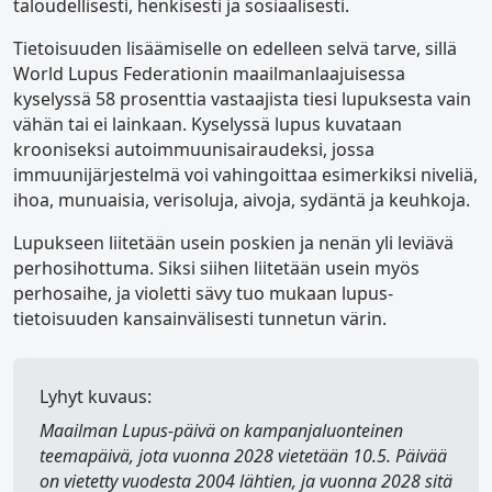
taloudellisesti, henkisesti ja sosiaalisesti.
Tietoisuuden lisäämiselle on edelleen selvä tarve, sillä
World Lupus Federationin maailmanlaajuisessa
kyselyssä 58 prosenttia vastaajista tiesi lupuksesta vain
vähän tai ei lainkaan. Kyselyssä lupus kuvataan
krooniseksi autoimmuunisairaudeksi, jossa
immuunijärjestelmä voi vahingoittaa esimerkiksi niveliä,
ihoa, munuaisia, verisoluja, aivoja, sydäntä ja keuhkoja.
Lupukseen liitetään usein poskien ja nenän yli leviävä
perhosihottuma. Siksi siihen liitetään usein myös
perhosaihe, ja violetti sävy tuo mukaan lupus-
tietoisuuden kansainvälisesti tunnetun värin.
Lyhyt kuvaus:
Maailman Lupus-päivä
on kampanjaluonteinen
teemapäivä, jota vuonna 2028 vietetään 10.5. Päivää
on vietetty vuodesta 2004 lähtien, ja vuonna 2028 sitä