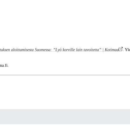
stuksen aloittamisesta Suomessa: ”Lyö korville lain tavoitetta” | Kotimaa
. Yl
na.fi.