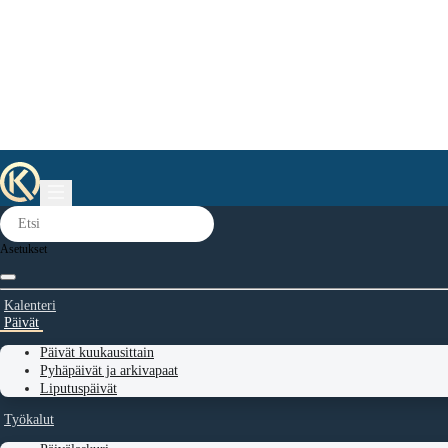
Asetukset
Kalenteri
Päivät
Päivät kuukausittain
Pyhäpäivät ja arkivapaat
Liputuspäivät
Työkalut