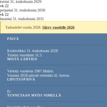
torstai 31. toukokuuta 2029
vk 22
perjantai 31. toukokuuta 2030
vk 22
lauantai 31. toukokuuta 2031
Tarkastelet vuotta 2028.
Siirry vuodelle 2026
PÄIVÄ
Keskiviikko 31. toukokuuta 2028
Toistuu vuosittain 31.5.
MISTÄ LÄHTIEN
Vietetty vuodesta 1987 lähtien.
Vuonna 2028 päivää vietetään 42. kerran.
LIPUTUSPÄIVÄ
Ei
TUNNETAAN MYÖS NIMELLÄ