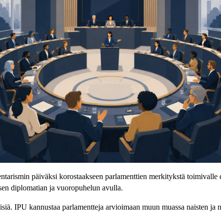
rismin päiväksi korostaakseen parlamenttien merkitykstä toimivalle dem
sen diplomatian ja vuoropuhelun avulla.
kyisiä. IPU kannustaa parlamentteja arvioimaan muun muassa naisten ja n