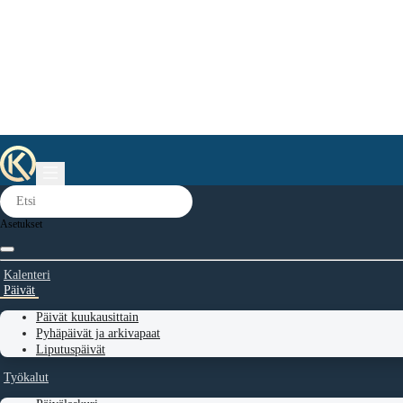
Asetukset
Kalenteri
Päivät
Päivät kuukausittain
Pyhäpäivät ja arkivapaat
Liputuspäivät
Työkalut