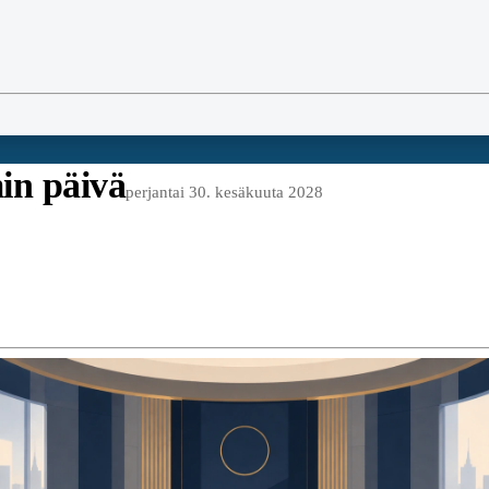
in päivä
perjantai 30. kesäkuuta 2028