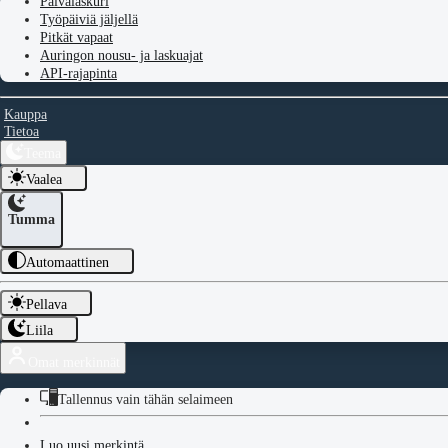
Päivälaskuri
Työpäiviä jäljellä
Pitkät vapaat
Auringon nousu- ja laskuajat
API-rajapinta
Kauppa
Tietoa
Teema
Vaalea
Tumma
Automaattinen
Pellava
Liila
Omat merkinnät
Tallennus vain tähän selaimeen
Luo uusi merkintä