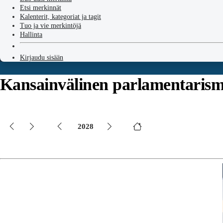
Etsi merkinnät
Kalenterit, kategoriat ja tagit
Tuo ja vie merkintöjä
Hallinta
Kirjaudu sisään
Kansainvälinen parlamentarism
2028