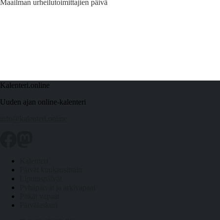
Maailman urheilutoimittajien päivä
Kalenteri.online
Uuden ajan online-kalenteri
info@kalenteri.online
Kalenteri
Päivät kuukausittain
Liputuspäivät
Pyhäpäivät ja arkivapaat
Pitkät vapaat
Päivälaskuri