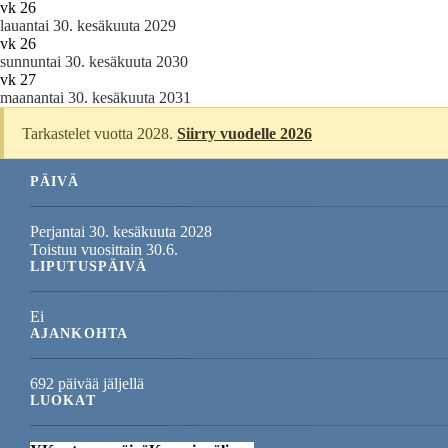
vk 26
lauantai 30. kesäkuuta 2029
vk 26
sunnuntai 30. kesäkuuta 2030
vk 27
maanantai 30. kesäkuuta 2031
Tarkastelet vuotta 2028.
Siirry vuodelle 2026
PÄIVÄ
Perjantai 30. kesäkuuta 2028
Toistuu vuosittain 30.6.
LIPUTUSPÄIVÄ
Ei
AJANKOHTA
692 päivää jäljellä
LUOKAT