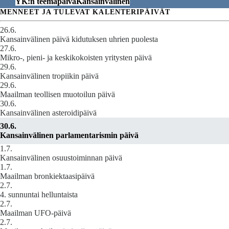
YK:n teemapäivä
Kansainvälinen
MENNEET JA TULEVAT KALENTERIPÄIVÄT
26.6.
Kansainvälinen päivä kidutuksen uhrien puolesta
27.6.
Mikro-, pieni- ja keskikokoisten yritysten päivä
29.6.
Kansainvälinen tropiikin päivä
29.6.
Maailman teollisen muotoilun päivä
30.6.
Kansainvälinen asteroidipäivä
30.6.
Kansainvälinen parlamentarismin päivä
1.7.
Kansainvälinen osuustoiminnan päivä
1.7.
Maailman bronkiektaasipäivä
2.7.
4. sunnuntai helluntaista
2.7.
Maailman UFO-päivä
2.7.