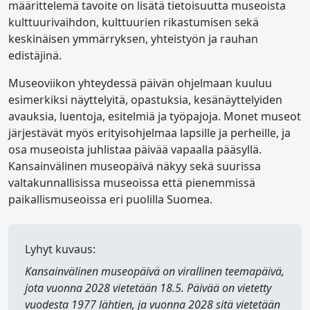
määrittelemä tavoite on lisätä tietoisuutta museoista
kulttuurivaihdon, kulttuurien rikastumisen sekä
keskinäisen ymmärryksen, yhteistyön ja rauhan
edistäjinä.
Museoviikon yhteydessä päivän ohjelmaan kuuluu
esimerkiksi näyttelyitä, opastuksia, kesänäyttelyiden
avauksia, luentoja, esitelmiä ja työpajoja. Monet museot
järjestävät myös erityisohjelmaa lapsille ja perheille, ja
osa museoista juhlistaa päivää vapaalla pääsyllä.
Kansainvälinen museopäivä näkyy sekä suurissa
valtakunnallisissa museoissa että pienemmissä
paikallismuseoissa eri puolilla Suomea.
Lyhyt kuvaus:
Kansainvälinen museopäivä
on virallinen teemapäivä,
jota vuonna 2028 vietetään 18.5. Päivää on vietetty
vuodesta 1977 lähtien, ja vuonna 2028 sitä vietetään