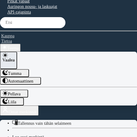
Pitkät vapaat
Auringon nousu- ja laskuajat
API-rajapinta
Kauppa
Tietoa
Teema
Vaalea
Tumma
Automaattinen
Pellava
Liila
Omat merkinnät
Tallennus vain tähän selaimeen