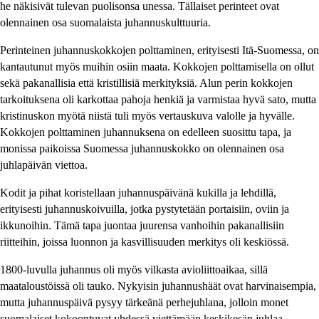
he näkisivät tulevan puolisonsa unessa. Tällaiset perinteet ovat
olennainen osa suomalaista juhannuskulttuuria.
Perinteinen juhannuskokkojen polttaminen, erityisesti Itä-Suomessa, on
kantautunut myös muihin osiin maata. Kokkojen polttamisella on ollut
sekä pakanallisia että kristillisiä merkityksiä. Alun perin kokkojen
tarkoituksena oli karkottaa pahoja henkiä ja varmistaa hyvä sato, mutta
kristinuskon myötä niistä tuli myös vertauskuva valolle ja hyvälle.
Kokkojen polttaminen juhannuksena on edelleen suosittu tapa, ja
monissa paikoissa Suomessa juhannuskokko on olennainen osa
juhlapäivän viettoa.
Kodit ja pihat koristellaan juhannuspäivänä kukilla ja lehdillä,
erityisesti juhannuskoivuilla, jotka pystytetään portaisiin, oviin ja
ikkunoihin. Tämä tapa juontaa juurensa vanhoihin pakanallisiin
riitteihin, joissa luonnon ja kasvillisuuden merkitys oli keskiössä.
1800-luvulla juhannus oli myös vilkasta avioliittoaikaa, sillä
maataloustöissä oli tauko. Nykyisin juhannushäät ovat harvinaisempia,
mutta juhannuspäivä pysyy tärkeänä perhejuhlana, jolloin monet
suomalaiset kokoontuvat yhdessä viettämään keskikesän juhlaa.