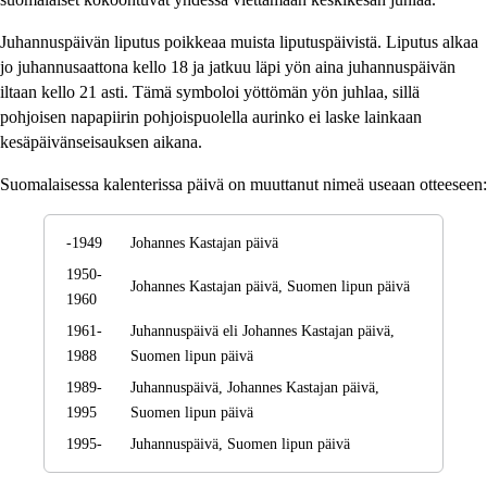
Juhannuspäivän liputus poikkeaa muista liputuspäivistä. Liputus alkaa
jo juhannusaattona kello 18 ja jatkuu läpi yön aina juhannuspäivän
iltaan kello 21 asti. Tämä symboloi yöttömän yön juhlaa, sillä
pohjoisen napapiirin pohjoispuolella aurinko ei laske lainkaan
kesäpäivänseisauksen aikana.
Suomalaisessa kalenterissa päivä on muuttanut nimeä useaan otteeseen:
-1949
Johannes Kastajan päivä
1950-
Johannes Kastajan päivä, Suomen lipun päivä
1960
1961-
Juhannuspäivä eli Johannes Kastajan päivä,
1988
Suomen lipun päivä
1989-
Juhannuspäivä, Johannes Kastajan päivä,
1995
Suomen lipun päivä
1995-
Juhannuspäivä, Suomen lipun päivä