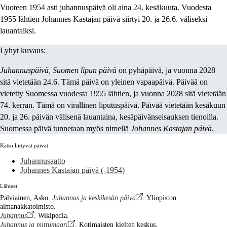
Vuoteen 1954 asti juhannuspäivä oli aina 24. kesäkuuta. Vuodesta
1955 lähtien Johannes Kastajan päivä siirtyi 20. ja 26.6. väliseksi
lauantaiksi.
Lyhyt kuvaus:
Juhannuspäivä, Suomen lipun päivä
on pyhäpäivä, ja vuonna 2028
sitä vietetään 24.6. Tämä päivä on yleinen vapaapäivä. Päivää on
vietetty Suomessa vuodesta 1955 lähtien, ja vuonna 2028 sitä vietetään
74. kerran. Tämä on virallinen liputuspäivä. Päivää vietetään kesäkuun
20. ja 26. päivän välisenä lauantaina, kesäpäivänseisauksen tienoilla.
Suomessa päivä tunnetaan myös nimellä
Johannes Kastajan päivä
.
Katso liittyvät päivät
Juhannusaatto
Johannes Kastajan päivä (-1954)
Lähteet:
Palviainen, Asko.
Juhannus ja keskikesän päivä
. Yliopiston
almanakkatoimisto.
Juhannus
. Wikipedia.
Juhannus ja mittumaari
. Kotimaisten kielten keskus.