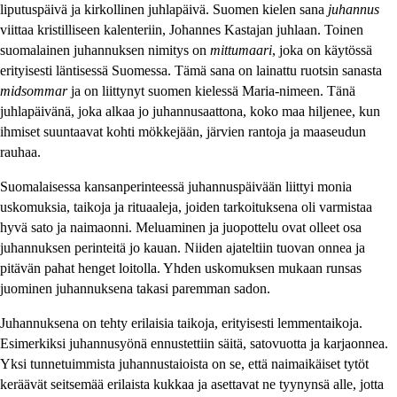
liputuspäivä ja kirkollinen juhlapäivä. Suomen kielen sana
juhannus
viittaa kristilliseen kalenteriin, Johannes Kastajan juhlaan. Toinen
suomalainen juhannuksen nimitys on
mittumaari
, joka on käytössä
erityisesti läntisessä Suomessa. Tämä sana on lainattu ruotsin sanasta
midsommar
ja on liittynyt suomen kielessä Maria-nimeen. Tänä
juhlapäivänä, joka alkaa jo juhannusaattona, koko maa hiljenee, kun
ihmiset suuntaavat kohti mökkejään, järvien rantoja ja maaseudun
rauhaa.
Suomalaisessa kansanperinteessä juhannuspäivään liittyi monia
uskomuksia, taikoja ja rituaaleja, joiden tarkoituksena oli varmistaa
hyvä sato ja naimaonni. Meluaminen ja juopottelu ovat olleet osa
juhannuksen perinteitä jo kauan. Niiden ajateltiin tuovan onnea ja
pitävän pahat henget loitolla. Yhden uskomuksen mukaan runsas
juominen juhannuksena takasi paremman sadon.
Juhannuksena on tehty erilaisia taikoja, erityisesti lemmentaikoja.
Esimerkiksi juhannusyönä ennustettiin säitä, satovuotta ja karjaonnea.
Yksi tunnetuimmista juhannustaioista on se, että naimaikäiset tytöt
keräävät seitsemää erilaista kukkaa ja asettavat ne tyynynsä alle, jotta