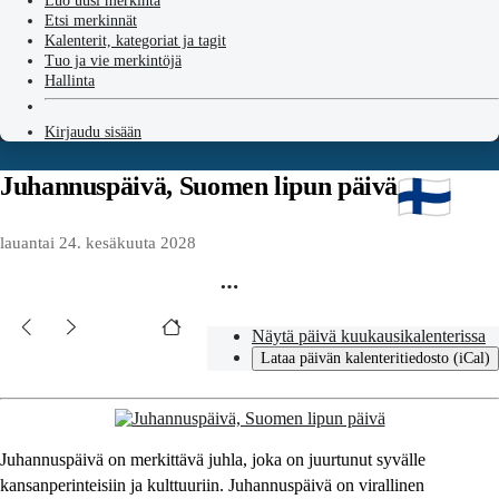
Luo uusi merkintä
Etsi merkinnät
Kalenterit, kategoriat ja tagit
Tuo ja vie merkintöjä
Hallinta
Kirjaudu sisään
Juhannuspäivä, Suomen lipun päivä
lauantai 24. kesäkuuta 2028
Näytä päivä kuukausikalenterissa
Lataa päivän kalenteritiedosto (iCal)
Juhannuspäivä on merkittävä juhla, joka on juurtunut syvälle
kansanperinteisiin ja kulttuuriin. Juhannuspäivä on virallinen