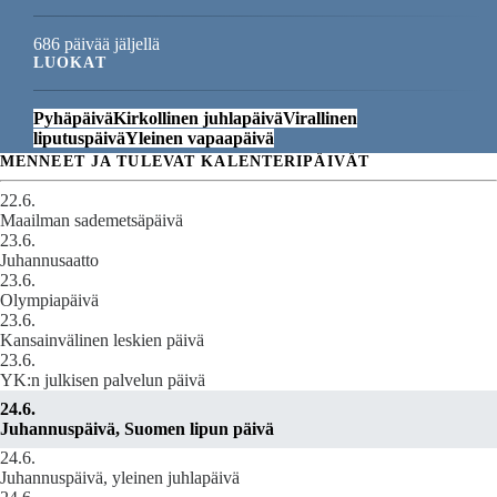
686 päivää jäljellä
LUOKAT
Pyhäpäivä
Kirkollinen juhlapäivä
Virallinen
liputuspäivä
Yleinen vapaapäivä
MENNEET JA TULEVAT KALENTERIPÄIVÄT
22.6.
Maailman sademetsäpäivä
23.6.
Juhannusaatto
23.6.
Olympiapäivä
23.6.
Kansainvälinen leskien päivä
23.6.
YK:n julkisen palvelun päivä
24.6.
Juhannuspäivä, Suomen lipun päivä
24.6.
Juhannuspäivä, yleinen juhlapäivä