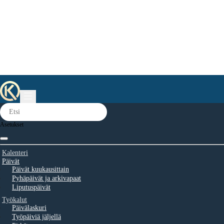
Asetukset
Kalenteri
Päivät
Päivät kuukausittain
Pyhäpäivät ja arkivapaat
Liputuspäivät
Työkalut
Päivälaskuri
Työpäiviä jäljellä