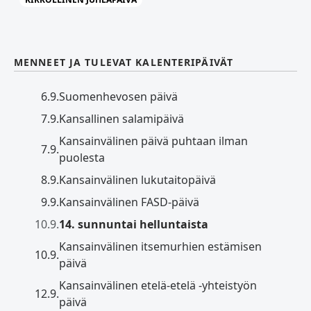
MENNEET JA TULEVAT KALENTERIPÄIVÄT
6.9.
Suomenhevosen päivä
7.9.
Kansallinen salamipäivä
Kansainvälinen päivä puhtaan ilman
7.9.
puolesta
8.9.
Kansainvälinen lukutaitopäivä
9.9.
Kansainvälinen FASD-päivä
10.9.
14. sunnuntai helluntaista
Kansainvälinen itsemurhien estämisen
10.9.
päivä
Kansainvälinen etelä-etelä -yhteistyön
12.9.
päivä