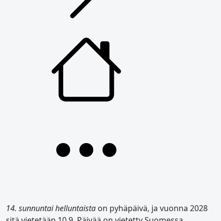
14. sunnuntai helluntaista
on pyhäpäivä, ja vuonna 2028
sitä vietetään 10.9. Päivää on vietetty Suomessa