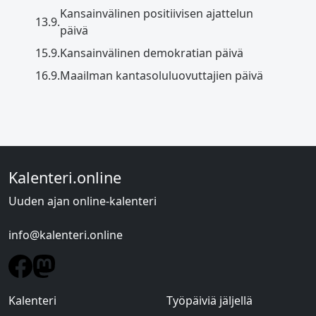
Kansainvälinen positiivisen ajattelun
13.9.
päivä
15.9.
Kansainvälinen demokratian päivä
16.9.
Maailman kantasoluluovuttajien päivä
Kalenteri.online
Uuden ajan online-kalenteri
info@kalenteri.online
Kalenteri
Työpäiviä jäljellä