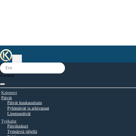
Asetukset
Kalenteri
Päivät
Päivät kuukausittain
Pyhäpäivät ja arkivapaat
Liputuspäivät
Työkalut
Päivälaskuri
Työpäiviä jäljellä