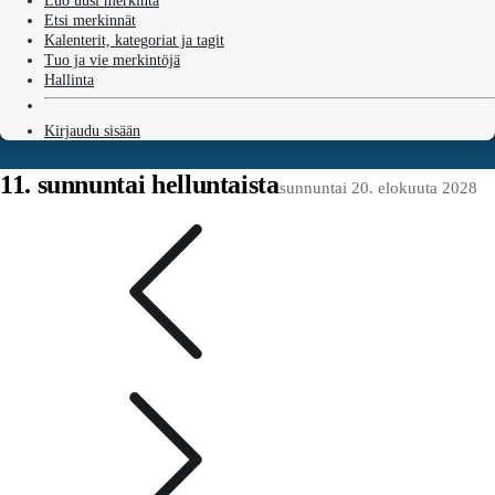
Luo uusi merkintä
Etsi merkinnät
Kalenterit, kategoriat ja tagit
Tuo ja vie merkintöjä
Hallinta
Kirjaudu sisään
11. sunnuntai helluntaista
sunnuntai 20. elokuuta 2028