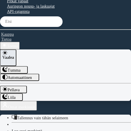
Pitkät vapaat
Auringon nousu- ja laskuajat
API-rajapinta
Kauppa
Tietoa
Teema
Vaalea
Tumma
Automaattinen
Pellava
Liila
Omat merkinnät
Tallennus vain tähän selaimeen