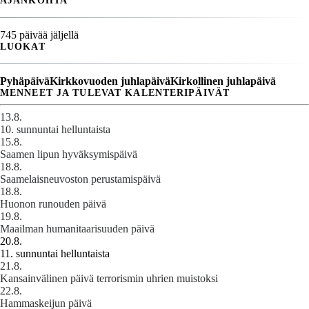
AJANKOHTA
745 päivää jäljellä
LUOKAT
Pyhäpäivä
Kirkkovuoden juhlapäivä
Kirkollinen juhlapäivä
MENNEET JA TULEVAT KALENTERIPÄIVÄT
13.8.
10. sunnuntai helluntaista
15.8.
Saamen lipun hyväksymispäivä
18.8.
Saamelaisneuvoston perustamispäivä
18.8.
Huonon runouden päivä
19.8.
Maailman humanitaarisuuden päivä
20.8.
11. sunnuntai helluntaista
21.8.
Kansainvälinen päivä terrorismin uhrien muistoksi
22.8.
Hammaskeijun päivä