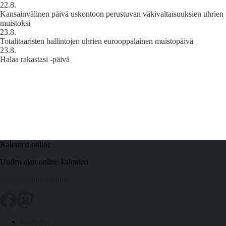
22.8.
Kansainvälinen päivä uskontoon perustuvan väkivaltaisuuksien uhrien
muistoksi
23.8.
Totalitaaristen hallintojen uhrien eurooppalainen muistopäivä
23.8.
Halaa rakastasi -päivä
Kalenteri.online
Uuden ajan online-kalenteri
info@kalenteri.online
Kalenteri