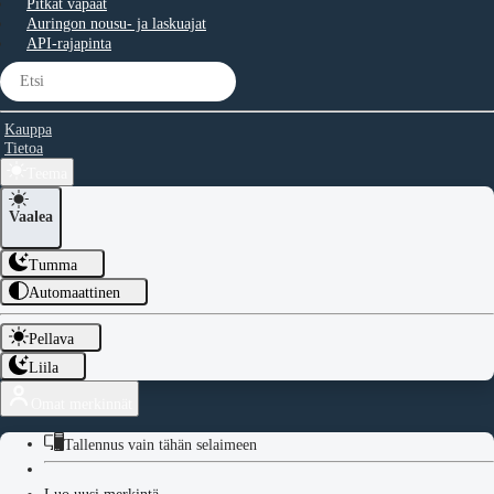
Pitkät vapaat
Auringon nousu- ja laskuajat
API-rajapinta
Kauppa
Tietoa
Teema
Vaalea
Tumma
Automaattinen
Pellava
Liila
Omat merkinnät
Tallennus vain tähän selaimeen