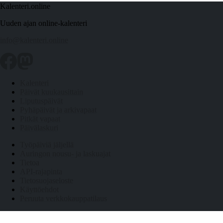
Kalenteri.online
Uuden ajan online-kalenteri
info@kalenteri.online
Kalenteri
Päivät kuukausittain
Liputuspäivät
Pyhäpäivät ja arkivapaat
Pitkät vapaat
Päivälaskuri
Työpäiviä jäljellä
Auringon nousu- ja laskuajat
Tietoa
API-rajapinta
Tietosuojaseloste
Käyttöehdot
Peruuta verkkokauppatilaus