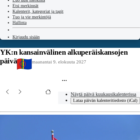
Luo uusi merkintä
Etsi merkinnät
Kalenterit, kategoriat ja tagit
Tuo ja vie merkintöjä
Hallinta
Kirjaudu sisään
YK:n kansainvälinen alkuperäiskansojen
päivä
maanantai 9. elokuuta 2027
Näytä päivä kuukausikalenterissa
Lataa päivän kalenteritiedosto (iCal)