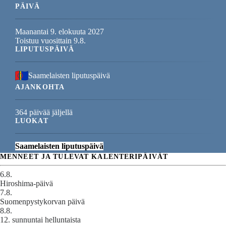
PÄIVÄ
Maanantai 9. elokuuta 2027
Toistuu vuosittain 9.8.
LIPUTUSPÄIVÄ
Saamelaisten liputuspäivä
AJANKOHTA
364 päivää jäljellä
LUOKAT
Saamelaisten liputuspäivä
MENNEET JA TULEVAT KALENTERIPÄIVÄT
6.8.
Hiroshima-päivä
7.8.
Suomenpystykorvan päivä
8.8.
12. sunnuntai helluntaista