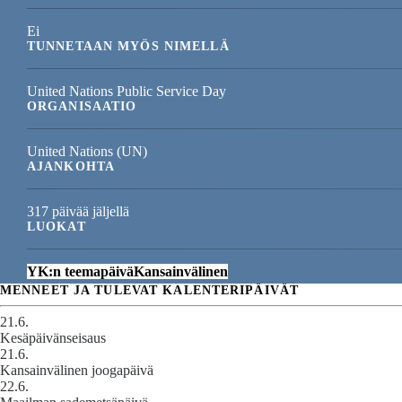
Ei
TUNNETAAN MYÖS NIMELLÄ
United Nations Public Service Day
ORGANISAATIO
United Nations (UN)
AJANKOHTA
317 päivää jäljellä
LUOKAT
YK:n teemapäivä
Kansainvälinen
MENNEET JA TULEVAT KALENTERIPÄIVÄT
21.6.
Kesäpäivänseisaus
21.6.
Kansainvälinen joogapäivä
22.6.