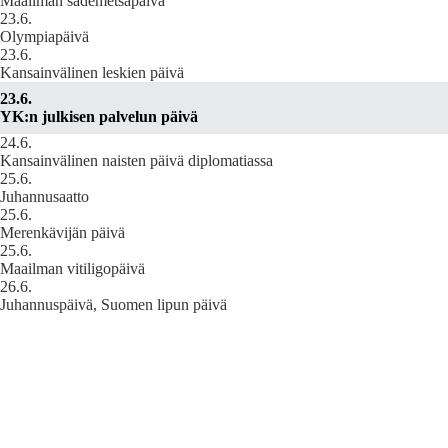
Maailman sademetsäpäivä
23.6.
Olympiapäivä
23.6.
Kansainvälinen leskien päivä
23.6.
YK:n julkisen palvelun päivä
24.6.
Kansainvälinen naisten päivä diplomatiassa
25.6.
Juhannusaatto
25.6.
Merenkävijän päivä
25.6.
Maailman vitiligopäivä
26.6.
Juhannuspäivä, Suomen lipun päivä