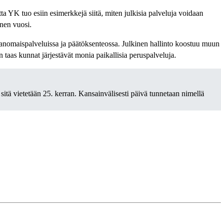
tta YK tuo esiin esimerkkejä siitä, miten julkisia palveluja voidaan
inen vuosi.
iranomaispalveluissa ja päätöksenteossa. Julkinen hallinto koostuu muun
n taas kunnat järjestävät monia paikallisia peruspalveluja.
tä vietetään 25. kerran. Kansainvälisesti päivä tunnetaan nimellä