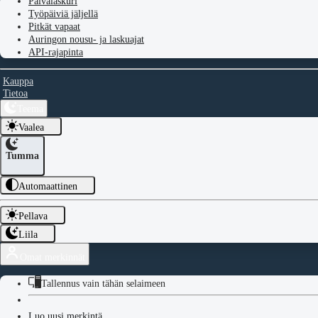
Päivälaskuri
Työpäiviä jäljellä
Pitkät vapaat
Auringon nousu- ja laskuajat
API-rajapinta
Kauppa
Tietoa
Teema
Vaalea
Tumma
Automaattinen
Pellava
Liila
Omat merkinnät
Tallennus vain tähän selaimeen
Luo uusi merkintä