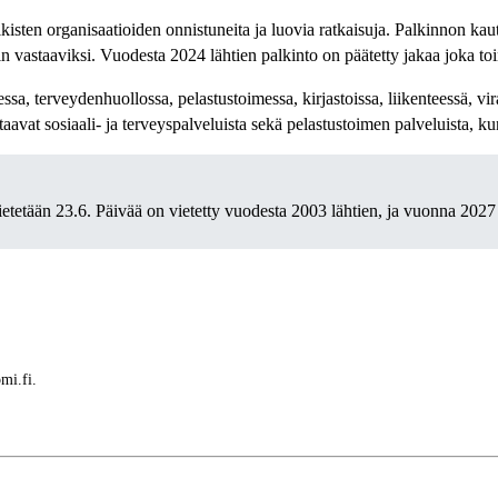
lkisten organisaatioiden onnistuneita ja luovia ratkaisuja. Palkinnon kau
 vastaaviksi. Vuodesta 2024 lähtien palkinto on päätetty jakaa joka to
sa, terveydenhuollossa, pelastustoimessa, kirjastoissa, liikenteessä, v
aavat sosiaali- ja terveyspalveluista sekä pelastustoimen palveluista, ku
etään 23.6. Päivää on vietetty vuodesta 2003 lähtien, ja vuonna 2027 si
mi.fi.