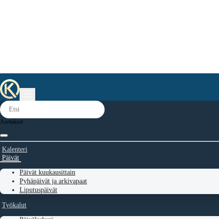
Asetukset
Kalenteri
Päivät
Päivät kuukausittain
Pyhäpäivät ja arkivapaat
Liputuspäivät
Työkalut