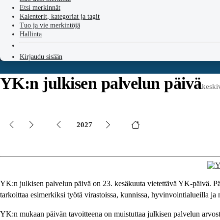
Etsi merkinnät
Kalenterit, kategoriat ja tagit
Tuo ja vie merkintöjä
Hallinta
Kirjaudu sisään
YK:n julkisen palvelun päivä
keski
2027
YK:n julkisen palvelun päivä on 23. kesäkuuta vietettävä YK-päivä. Päi
tarkoittaa esimerkiksi työtä virastoissa, kunnissa, hyvinvointialueilla ja 
YK:n mukaan päivän tavoitteena on muistuttaa julkisen palvelun arvosta