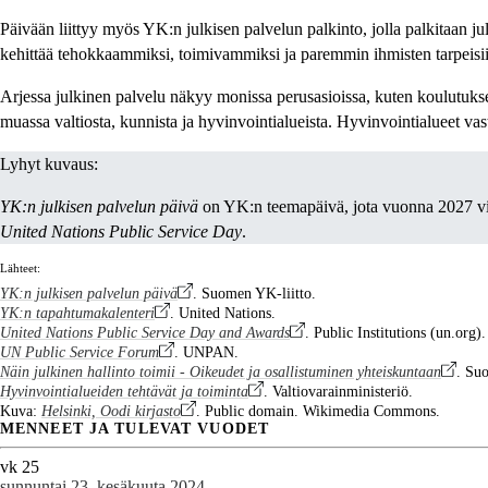
Päivään liittyy myös YK:n julkisen palvelun palkinto, jolla palkitaan ju
kehittää tehokkaammiksi, toimivammiksi ja paremmin ihmisten tarpeisiin
Arjessa julkinen palvelu näkyy monissa perusasioissa, kuten koulutukses
muassa valtiosta, kunnista ja hyvinvointialueista. Hyvinvointialueet vast
Lyhyt kuvaus:
YK:n julkisen palvelun päivä
on YK:n teemapäivä, jota vuonna 2027 viet
United Nations Public Service Day
.
Lähteet:
YK:n julkisen palvelun päivä
. Suomen YK-liitto.
YK:n tapahtumakalenteri
. United Nations.
United Nations Public Service Day and Awards
. Public Institutions (un.org).
UN Public Service Forum
. UNPAN.
Näin julkinen hallinto toimii - Oikeudet ja osallistuminen yhteiskuntaan
. Suo
Hyvinvointialueiden tehtävät ja toiminta
. Valtiovarainministeriö.
Kuva:
Helsinki, Oodi kirjasto
. Public domain. Wikimedia Commons.
MENNEET JA TULEVAT VUODET
vk 25
sunnuntai 23. kesäkuuta 2024