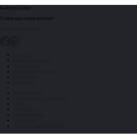
Kalenteri.online
Uuden ajan online-kalenteri
info@kalenteri.online
Kalenteri
Päivät kuukausittain
Liputuspäivät
Pyhäpäivät ja arkivapaat
Pitkät vapaat
Päivälaskuri
Työpäiviä jäljellä
Auringon nousu- ja laskuajat
Tietoa
API-rajapinta
Tietosuojaseloste
Käyttöehdot
Peruuta verkkokauppatilaus