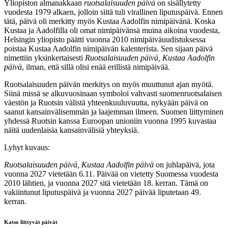
Yliopiston almanakkaan
ruotsalaisuuden päivä
on sisällytetty
vuodesta 1979 alkaen, jolloin siitä tuli virallinen liputuspäivä. Ennen
tätä, päivä oli merkitty myös Kustaa Aadolfin nimipäivänä. Koska
Kustaa ja Aadolfilla oli omat nimipäivänsä muina aikoina vuodesta,
Helsingin yliopisto päätti vuonna 2010 nimipäiväuudistuksessa
poistaa Kustaa Aadolfin nimipäivän kalenterista. Sen sijaan päivä
nimettiin yksinkertaisesti
Ruotsalaisuuden päivä, Kustaa Aadolfin
päivä
, ilman, että sillä olisi enää erillistä nimipäivää.
Ruotsalaisuuden päivän merkitys on myös muuttunut ajan myötä.
Siinä missä se alkuvuosinaan symboloi vahvasti suomenruotsalaisen
väestön ja Ruotsin välistä yhteenkuuluvuutta, nykyään päivä on
saanut kansainvälisemmän ja laajemman ilmeen. Suomen liittyminen
yhdessä Ruotsin kanssa Euroopan unioniin vuonna 1995 kuvastaa
näitä uudenlaisia kansainvälisiä yhteyksiä.
Lyhyt kuvaus:
Ruotsalaisuuden päivä, Kustaa Aadolfin päivä
on juhlapäivä, jota
vuonna 2027 vietetään 6.11. Päivää on vietetty Suomessa vuodesta
2010 lähtien, ja vuonna 2027 sitä vietetään 18. kerran. Tämä on
vakiintunut liputuspäivä ja vuonna 2027 päivää liputetaan 49.
kerran.
Katso liittyvät päivät