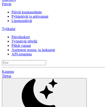
Päivät
Päivät kuukausittain
Pyhäpäivät ja arkivapaat
Liputuspäivät
Työkalut
Päivälaskuri
Työpäiviä jäljellä
Pitkät vapaat
Auringon nousu- ja laskuajat
API-rajapinta
Kauppa
Tietoa