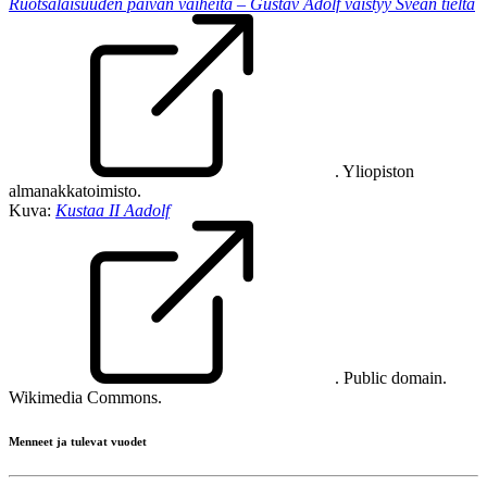
Ruotsalaisuuden päivän vaiheita – Gustav Adolf väistyy Svean tieltä
. Yliopiston
almanakkatoimisto.
Kuva:
Kustaa II Aadolf
. Public domain.
Wikimedia Commons.
Menneet ja tulevat vuodet