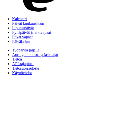
Kalenteri
Päivät kuukausittain
Liputuspäivät
Pyhäpäivät ja arkivapaat
Pitkät vapaat
Päivälaskuri
Työpäiviä jäljellä
Auringon nousu- ja laskuajat
Tietoa
API-rajapinta
Tietosuojaseloste
Käyttöehdot