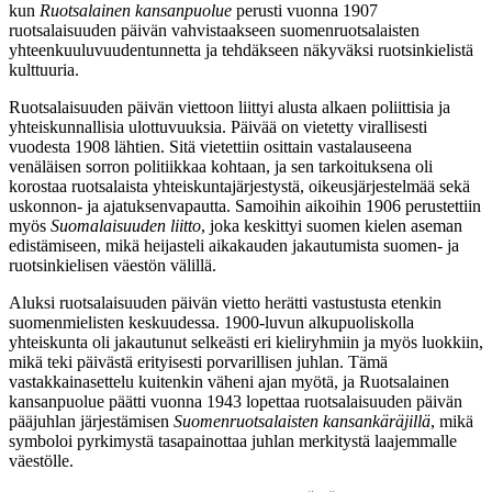
kun
Ruotsalainen kansanpuolue
perusti vuonna 1907
ruotsalaisuuden päivän vahvistaakseen suomenruotsalaisten
yhteenkuuluvuudentunnetta ja tehdäkseen näkyväksi ruotsinkielistä
kulttuuria.
Ruotsalaisuuden päivän viettoon liittyi alusta alkaen poliittisia ja
yhteiskunnallisia ulottuvuuksia. Päivää on vietetty virallisesti
vuodesta 1908 lähtien. Sitä vietettiin osittain vastalauseena
venäläisen sorron politiikkaa kohtaan, ja sen tarkoituksena oli
korostaa ruotsalaista yhteiskuntajärjestystä, oikeusjärjestelmää sekä
uskonnon- ja ajatuksenvapautta. Samoihin aikoihin 1906 perustettiin
myös
Suomalaisuuden liitto
, joka keskittyi suomen kielen aseman
edistämiseen, mikä heijasteli aikakauden jakautumista suomen- ja
ruotsinkielisen väestön välillä.
Aluksi ruotsalaisuuden päivän vietto herätti vastustusta etenkin
suomenmielisten keskuudessa. 1900-luvun alkupuoliskolla
yhteiskunta oli jakautunut selkeästi eri kieliryhmiin ja myös luokkiin,
mikä teki päivästä erityisesti porvarillisen juhlan. Tämä
vastakkainasettelu kuitenkin väheni ajan myötä, ja Ruotsalainen
kansanpuolue päätti vuonna 1943 lopettaa ruotsalaisuuden päivän
pääjuhlan järjestämisen
Suomenruotsalaisten kansankäräjillä
, mikä
symboloi pyrkimystä tasapainottaa juhlan merkitystä laajemmalle
väestölle.