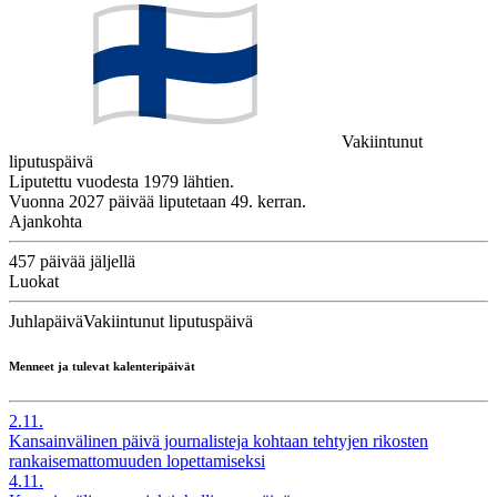
Vakiintunut
liputuspäivä
Liputettu vuodesta 1979 lähtien.
Vuonna 2027 päivää liputetaan 49. kerran.
Ajankohta
457 päivää jäljellä
Luokat
Juhlapäivä
Vakiintunut liputuspäivä
Menneet ja tulevat kalenteripäivät
2.11.
Kansainvälinen päivä journalisteja kohtaan tehtyjen rikosten
rankaisemattomuuden lopettamiseksi
4.11.