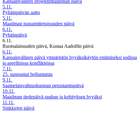
Kansainvälinen projektinhallinnan päivä
5.11.
Pyhäinpäivän aatto
5.11.
Maailman tsunamitietoisuuden päivä
6.11.
Pyhäinpäivä
6.11.
Ruotsalaisuuden päivä, Kustaa Aadolfin päivä
6.11.
Kansainvälinen päivä ympäristön hyväksikäytön estämiseksi sodissa
ja aseellisissa konflikteissa
7.11.
25. sunnuntai helluntaista
9.11.
Saamelaisvaltuuskunnan perustamispäivä
10.11.
Maailman tiedepäivä rauhan ja kehityksen hyväksi
11.11.
Sinkkujen päivä