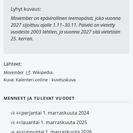
Lyhyt kuvaus:
Movember
on epävirallinen teemapäivä, joka vuonna
2027 sijoittuu ajalle 1.11–30.11. Päivää on vietetty
vuodesta 2003 lähtien, ja vuonna 2027 sitä vietetään
25. kerran.
Lähteet:
Movember
. Wikipedia.
Kuva: Kalenteri.online - kuvituskuva
MENNEET JA TULEVAT VUODET
perjantai 1. marraskuuta 2024
vk 44
lauantai 1. marraskuuta 2025
vk 44
sunnuntai 1. marraskuuta 2026
vk 44