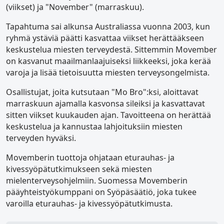
(viikset) ja "November" (marraskuu).
Tapahtuma sai alkunsa Australiassa vuonna 2003, kun
ryhmä ystäviä päätti kasvattaa viikset herättääkseen
keskustelua miesten terveydestä. Sittemmin Movember
on kasvanut maailmanlaajuiseksi liikkeeksi, joka kerää
varoja ja lisää tietoisuutta miesten terveysongelmista.
Osallistujat, joita kutsutaan "Mo Bro":ksi, aloittavat
marraskuun ajamalla kasvonsa sileiksi ja kasvattavat
sitten viikset kuukauden ajan. Tavoitteena on herättää
keskustelua ja kannustaa lahjoituksiin miesten
terveyden hyväksi.
Movemberin tuottoja ohjataan eturauhas- ja
kivessyöpätutkimukseen sekä miesten
mielenterveysohjelmiin. Suomessa Movemberin
pääyhteistyökumppani on Syöpäsäätiö, joka tukee
varoilla eturauhas- ja kivessyöpätutkimusta.