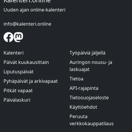
Uuden ajan online-kalenteri
info@kalenteri.online
Kalenteri
Työpäiviä jäljellä
Päivät kuukausittain
Auringon nousu- ja
laskuajat
Liputuspäivät
Tietoa
Pyhäpäivät ja arkivapaat
API-rajapinta
Pitkät vapaat
Tietosuojaseloste
Päivälaskuri
Käyttöehdot
Peruuta
verkkokauppatilaus