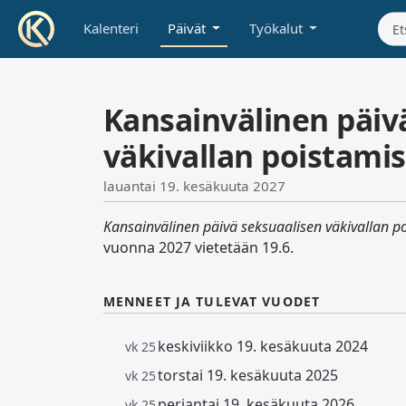
Kalenteri
Päivät
Työkalut
Kansainvälinen päiv
väkivallan poistamis
lauantai 19. kesäkuuta 2027
Kansainvälinen päivä seksuaalisen väkivallan po
vuonna 2027 vietetään 19.6.
MENNEET JA TULEVAT VUODET
keskiviikko 19. kesäkuuta 2024
vk 25
torstai 19. kesäkuuta 2025
vk 25
perjantai 19. kesäkuuta 2026
vk 25