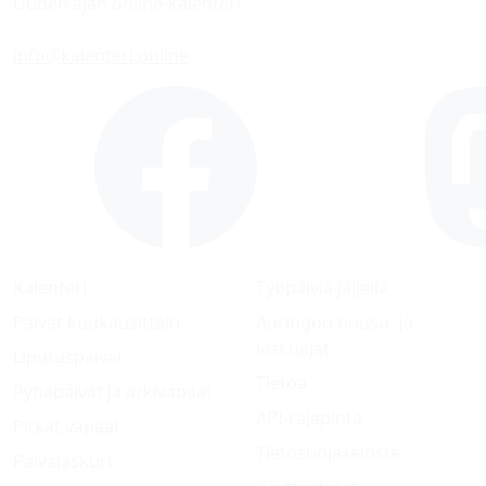
Uuden ajan online-kalenteri
info@kalenteri.online
Kalenteri
Työpäiviä jäljellä
Päivät kuukausittain
Auringon nousu- ja
laskuajat
Liputuspäivät
Tietoa
Pyhäpäivät ja arkivapaat
API-rajapinta
Pitkät vapaat
Tietosuojaseloste
Päivälaskuri