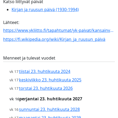
Katso liittyvät päivät
Kirjan ja ruusun päivä (1930-1994)
Lähteet:
https://www.ykliitto.fi/tapahtumat/yk-paivat/kansainvalinen-kirjan-ja-tekijanoikeuksien-paiva
https://fi.wikipedia.org/wiki/Kirjan_ja_ruusun_päivä
Menneet ja tulevat vuodet
tiistai 23. huhtikuuta 2024
vk 17
keskiviikko 23. huhtikuuta 2025
vk 17
torstai 23. huhtikuuta 2026
vk 17
perjantai 23. huhtikuuta 2027
vk 16
sunnuntai 23. huhtikuuta 2028
vk 16
maanantai 23. huhtikuuta 2029
vk 17