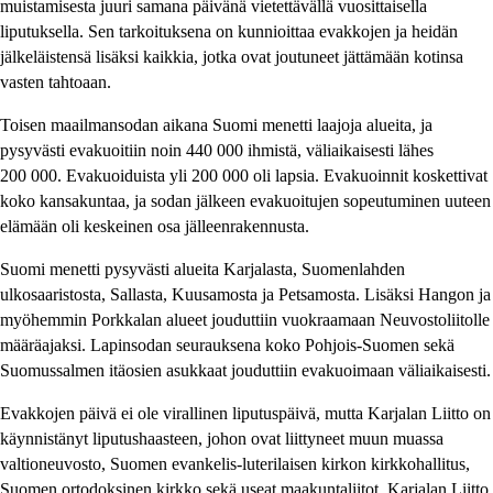
muistamisesta juuri samana päivänä vietettävällä vuosittaisella
liputuksella. Sen tarkoituksena on kunnioittaa evakkojen ja heidän
jälkeläistensä lisäksi kaikkia, jotka ovat joutuneet jättämään kotinsa
vasten tahtoaan.
Toisen maailmansodan aikana Suomi menetti laajoja alueita, ja
pysyvästi evakuoitiin noin 440 000 ihmistä, väliaikaisesti lähes
200 000. Evakuoiduista yli 200 000 oli lapsia. Evakuoinnit koskettivat
koko kansakuntaa, ja sodan jälkeen evakuoitujen sopeutuminen uuteen
elämään oli keskeinen osa jälleenrakennusta.
Suomi menetti pysyvästi alueita Karjalasta, Suomenlahden
ulkosaaristosta, Sallasta, Kuusamosta ja Petsamosta. Lisäksi Hangon ja
myöhemmin Porkkalan alueet jouduttiin vuokraamaan Neuvostoliitolle
määräajaksi. Lapinsodan seurauksena koko Pohjois-Suomen sekä
Suomussalmen itäosien asukkaat jouduttiin evakuoimaan väliaikaisesti.
Evakkojen päivä ei ole virallinen liputuspäivä, mutta Karjalan Liitto on
käynnistänyt liputushaasteen, johon ovat liittyneet muun muassa
valtioneuvosto, Suomen evankelis-luterilaisen kirkon kirkkohallitus,
Suomen ortodoksinen kirkko sekä useat maakuntaliitot. Karjalan Liitto