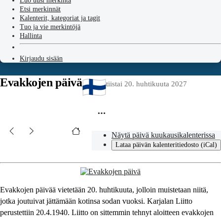
Luo uusi merkintä
Etsi merkinnät
Kalenterit, kategoriat ja tagit
Tuo ja vie merkintöjä
Hallinta
Kirjaudu sisään
Evakkojen päivä
tiistai 20. huhtikuuta 2027
Näytä päivä kuukausikalenterissa
Lataa päivän kalenteritiedosto (iCal)
Evakkojen päivää vietetään 20. huhtikuuta, jolloin muistetaan niitä,
jotka joutuivat jättämään kotinsa sodan vuoksi. Karjalan Liitto
perustettiin 20.4.1940. Liitto on sittemmin tehnyt aloitteen evakkojen