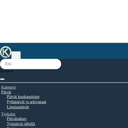
Asetukset
Kalenteri
Päivät
Päivät kuukausittain
Pyhäpäivät ja arkivapaat
Liputuspäivät
Työkalut
Päivälaskuri
Työpäiviä jäljellä