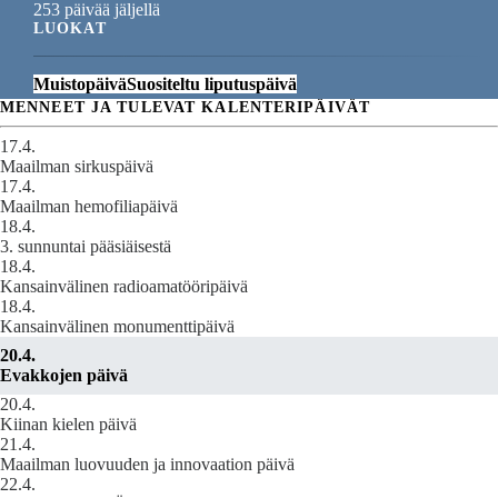
253 päivää jäljellä
LUOKAT
Muistopäivä
Suositeltu liputuspäivä
MENNEET JA TULEVAT KALENTERIPÄIVÄT
17.4.
Maailman sirkuspäivä
17.4.
Maailman hemofiliapäivä
18.4.
3. sunnuntai pääsiäisestä
18.4.
Kansainvälinen radioamatööripäivä
18.4.
Kansainvälinen monumenttipäivä
20.4.
Evakkojen päivä
20.4.
Kiinan kielen päivä
21.4.
Maailman luovuuden ja innovaation päivä
22.4.