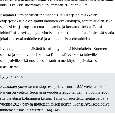
kutsuu kaikkia suomalaisia liputtamaan 20. huhtikuuta.
Karjalan Liitto perustettiin vuonna 1940 Karjalan evakkojen
etujärjestöksi. Se on ajanut kaikkien evakuoitujen, sotainvalidien sekä
sotaleskien ja -orpojen etua asuttamis- ja korvausasioissa. Paitsi
inhimillisistä syistä, myös yhteiskuntarauhan kannalta oli tärkeää saada
jokaiselle evakuoidulle työ ja asunto uusissa olosuhteissa.
Evakkojen liputuspäivänä halutaan ylläpitää historiatietoa Suomen
sodista ja sotien vuoksi kotinsa jättäneistä evakoista tuleville
sukupolville sekä nostaa esiin rauhan merkitystä epävakaassa
maailmassa.
Lyhyt kuvaus:
Evakkojen päivä
on muistopäivä, jota vuonna 2027 vietetään 20.4.
Päivää on vietetty Suomessa vuodesta 2025 lähtien, ja vuonna 2027
sitä vietetään kolmannen kerran. Tämä on suositeltu liputuspäivä ja
vuonna 2027 päivää liputetaan toisen kerran. Kansainvälisesti päivä
tunnetaan nimellä
Evacuee Flag Day
.