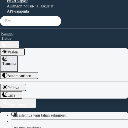
Pitkät vapaat
Auringon nousu- ja laskuajat
API-rajapinta
Kauppa
Tietoa
Teema
Vaalea
Tumma
Automaattinen
Pellava
Liila
Omat merkinnät
Tallennus vain tähän selaimeen