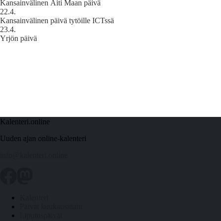
Kansainvälinen Äiti Maan päivä
22.4.
Kansainvälinen päivä tytöille ICTssä
23.4.
Yrjön päivä
Kalenteri.online
Uuden ajan online-kalenteri
info@kalenteri.online
Kalenteri
Päivät kuukausittain
Liputuspäivät