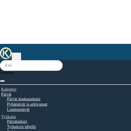
Asetukset
Kalenteri
Päivät
Päivät kuukausittain
Pyhäpäivät ja arkivapaat
Liputuspäivät
Työkalut
Päivälaskuri
Työpäiviä jäljellä