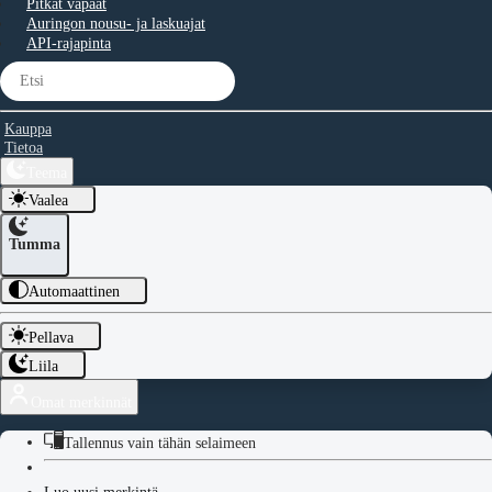
Pitkät vapaat
Auringon nousu- ja laskuajat
API-rajapinta
Kauppa
Tietoa
Teema
Vaalea
Tumma
Automaattinen
Pellava
Liila
Omat merkinnät
Tallennus vain tähän selaimeen