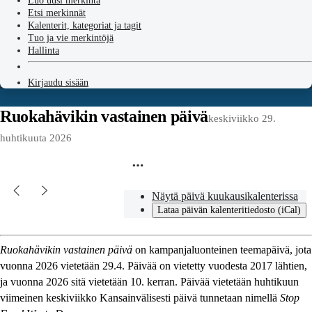
Luo uusi merkintä
Etsi merkinnät
Kalenterit, kategoriat ja tagit
Tuo ja vie merkintöjä
Hallinta
Kirjaudu sisään
Ruokahävikin vastainen päivä
keskiviikko 29.
huhtikuuta 2026
Näytä päivä kuukausikalenterissa
Lataa päivän kalenteritiedosto (iCal)
Ruokahävikin vastainen päivä
on kampanjaluonteinen teemapäivä, jota
vuonna 2026 vietetään 29.4. Päivää on vietetty vuodesta 2017 lähtien,
ja vuonna 2026 sitä vietetään 10. kerran. Päivää vietetään huhtikuun
viimeinen keskiviikko Kansainvälisesti päivä tunnetaan nimellä
Stop