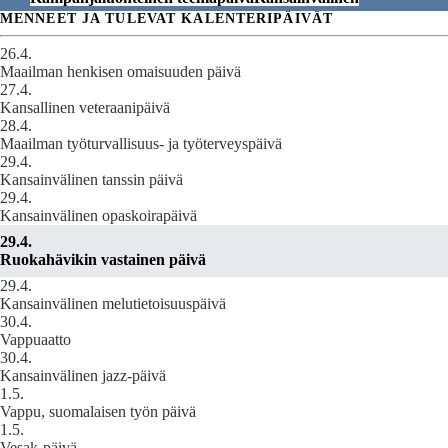
MENNEET JA TULEVAT KALENTERIPÄIVÄT
26.4.
Maailman henkisen omaisuuden päivä
27.4.
Kansallinen veteraanipäivä
28.4.
Maailman työturvallisuus- ja työterveyspäivä
29.4.
Kansainvälinen tanssin päivä
29.4.
Kansainvälinen opaskoirapäivä
29.4.
Ruokahävikin vastainen päivä
29.4.
Kansainvälinen melutietoisuuspäivä
30.4.
Vappuaatto
30.4.
Kansainvälinen jazz-päivä
1.5.
Vappu, suomalaisen työn päivä
1.5.
Vesak-päivä