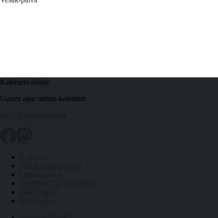
Kalenteri.online
Uuden ajan online-kalenteri
info@kalenteri.online
Kalenteri
Päivät kuukausittain
Liputuspäivät
Pyhäpäivät ja arkivapaat
Pitkät vapaat
Päivälaskuri
Työpäiviä jäljellä