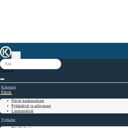
Asetukset
Kalenteri
Päivät
Päivät kuukausittain
Pyhäpäivät ja arkivapaat
Liputuspäivät
Työkalut