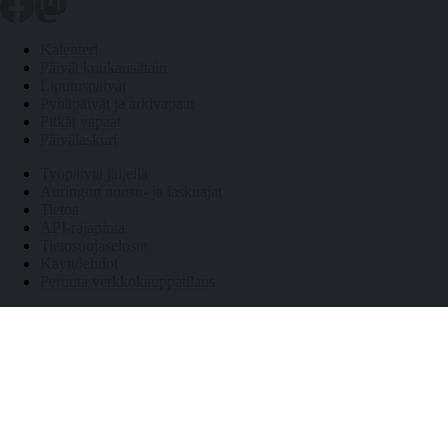
Kalenteri
Päivät kuukausittain
Liputuspäivät
Pyhäpäivät ja arkivapaat
Pitkät vapaat
Päivälaskuri
Työpäiviä jäljellä
Auringon nousu- ja laskuajat
Tietoa
API-rajapinta
Tietosuojaseloste
Käyttöehdot
Peruuta verkkokauppatilaus