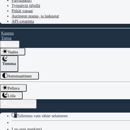
Päivälaskuri
Työpäiviä jäljellä
Pitkät vapaat
Auringon nousu- ja laskuajat
API-rajapinta
Kauppa
Tietoa
Teema
Vaalea
Tumma
Automaattinen
Pellava
Liila
Omat merkinnät
Tallennus vain tähän selaimeen
Luo uusi merkintä