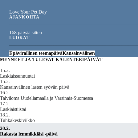
Love Your Pet Day
AJANKOHTA
168 päivää sitten
LUOKAT
Epävirallinen teemapäivä
Kansainvälinen
MENNEET JA TULEVAT KALENTERIPÄIVÄT
15.2.
Laskiaissunnuntai
15.2.
Kansainvälinen lasten syövän päivä
16.2.
Talviloma Uudellamaalla ja Varsinais-Suomessa
17.2.
Laskiaistiistai
18.2.
Tuhkakeskiviikko
20.2.
Rakasta lemmikkiäsi -päivä