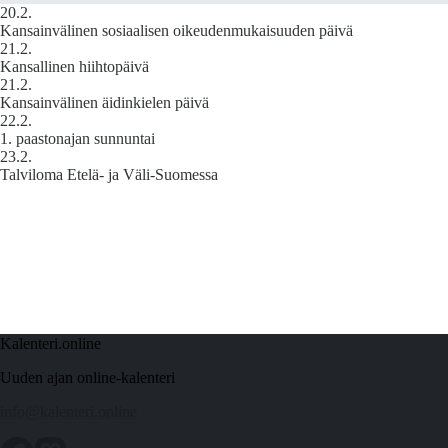
20.2.
Kansainvälinen sosiaalisen oikeudenmukaisuuden päivä
21.2.
Kansallinen hiihtopäivä
21.2.
Kansainvälinen äidinkielen päivä
22.2.
1. paastonajan sunnuntai
23.2.
Talviloma Etelä- ja Väli-Suomessa
Kalenteri.online
Uuden ajan online-kalenteri
info@kalenteri.online