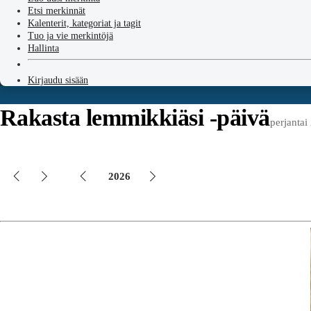
Etsi merkinnät
Kalenterit, kategoriat ja tagit
Tuo ja vie merkintöjä
Hallinta
Kirjaudu sisään
Rakasta lemmikkiäsi -päivä
perjantai
2026