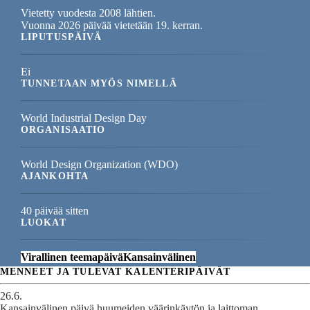
Vietetty vuodesta 2008 lähtien.
Vuonna 2026 päivää vietetään 19. kerran.
LIPUTUSPÄIVÄ
Ei
TUNNETAAN MYÖS NIMELLÄ
World Industrial Design Day
ORGANISAATIO
World Design Organization (WDO)
AJANKOHTA
40 päivää sitten
LUOKAT
Virallinen teemapäivä
Kansainvälinen
MENNEET JA TULEVAT KALENTERIPÄIVÄT
26.6.
Kansainvälinen päivä huumeiden väärinkäytön ja laittoman