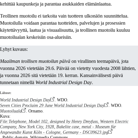
kehittää kaupunkeja ja parantaa asukkaiden elämänlaatua.
Teollinen muotoilu ei tarkoita vain tuotteen ulkonäön suunnittelua.
Muotoilulla voidaan parantaa tuotteiden, palvelujen ja prosessien
käytettävyyttä, laatua ja visuaalisuutta, ja teollinen muotoilu kuuluu
muotoilualan keskeisiin osa-alueisiin.
Lyhyt kuvaus:
Maailman teollisen muotoilun päivä
on virallinen teemapäivä, jota
vuonna 2026 vietetään 29.6. Päivää on vietetty vuodesta 2008 lähtien,
ja vuonna 2026 sitä vietetään 19. kerran. Kansainvälisesti päivä
tunnetaan nimellä
World Industrial Design Day
.
Lähteet:
World Industrial Design Day
. WDO.
Seven Cities Proclaim 29 June World Industrial Design Day
. WDO.
Muotoiluala
. Ornamo.
Kuva:
File:Telephone, Model 102, designed by Henry Dreyfuss, Western Electric
Company, New York City, 1928, Bakelite case, metal - Museum für
Angewandte Kunst Köln - Cologne, Germany - DSC09623.jpg
. Public domain. Wikimedia Commons.