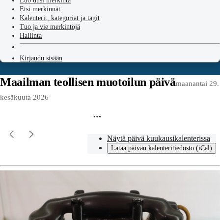
Luo uusi merkintä
Etsi merkinnät
Kalenterit, kategoriat ja tagit
Tuo ja vie merkintöjä
Hallinta
Kirjaudu sisään
Maailman teollisen muotoilun päivä
maanantai 29.
kesäkuuta 2026
Näytä päivä kuukausikalenterissa
Lataa päivän kalenteritiedosto (iCal)