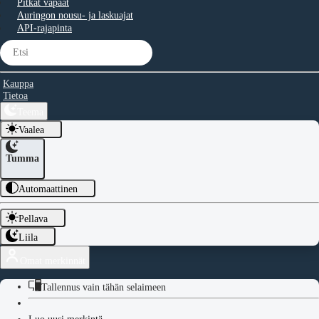
Pitkät vapaat
Auringon nousu- ja laskuajat
API-rajapinta
Kauppa
Tietoa
Teema
Vaalea
Tumma
Automaattinen
Pellava
Liila
Omat merkinnät
Tallennus vain tähän selaimeen