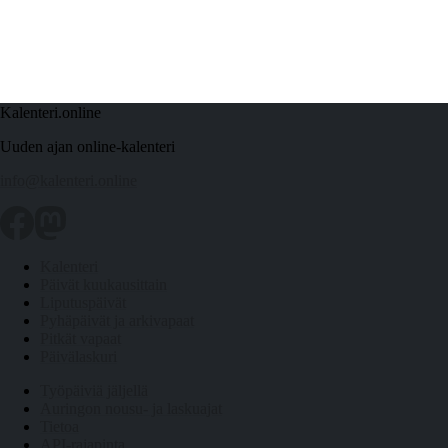
Kalenteri.online
Uuden ajan online-kalenteri
info@kalenteri.online
Kalenteri
Päivät kuukausittain
Liputuspäivät
Pyhäpäivät ja arkivapaat
Pitkät vapaat
Päivälaskuri
Työpäiviä jäljellä
Auringon nousu- ja laskuajat
Tietoa
API-rajapinta