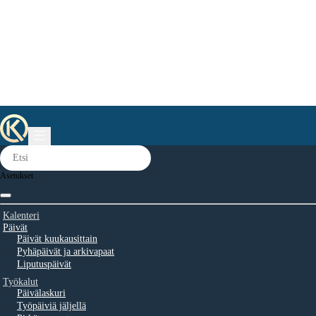
Asetukset
Kalenteri
Päivät
Päivät kuukausittain
Pyhäpäivät ja arkivapaat
Liputuspäivät
Työkalut
Päivälaskuri
Työpäiviä jäljellä