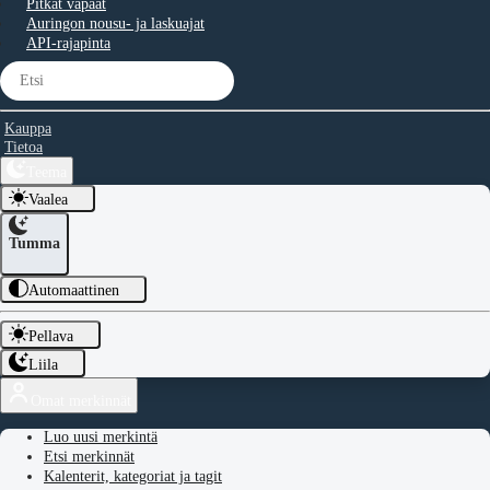
Pitkät vapaat
Auringon nousu- ja laskuajat
API-rajapinta
Kauppa
Tietoa
Teema
Vaalea
Tumma
Automaattinen
Pellava
Liila
Omat merkinnät
Luo uusi merkintä
Etsi merkinnät
Kalenterit, kategoriat ja tagit