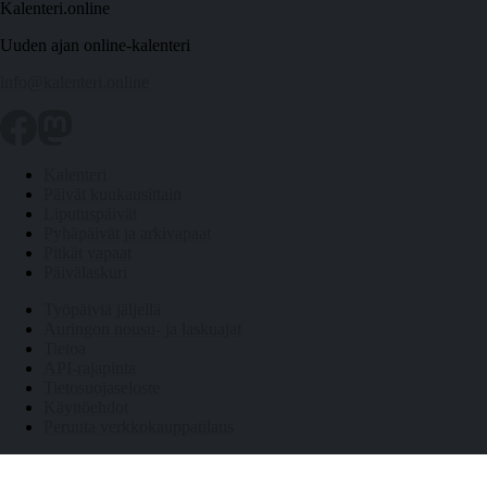
Kalenteri.online
Uuden ajan online-kalenteri
info@kalenteri.online
Kalenteri
Päivät kuukausittain
Liputuspäivät
Pyhäpäivät ja arkivapaat
Pitkät vapaat
Päivälaskuri
Työpäiviä jäljellä
Auringon nousu- ja laskuajat
Tietoa
API-rajapinta
Tietosuojaseloste
Käyttöehdot
Peruuta verkkokauppatilaus