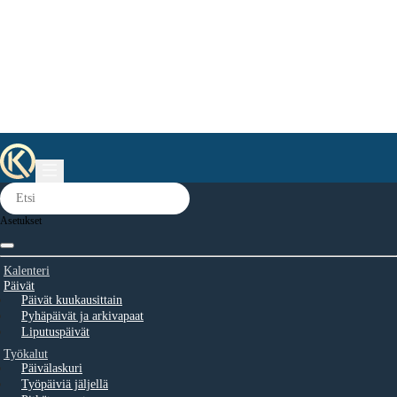
Asetukset
Kalenteri
Päivät
Päivät kuukausittain
Pyhäpäivät ja arkivapaat
Liputuspäivät
Työkalut
Päivälaskuri
Työpäiviä jäljellä