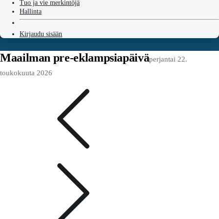
Tuo ja vie merkintöjä
Hallinta
Kirjaudu sisään
Maailman pre-eklampsiapäivä
perjantai 22.
toukokuuta 2026