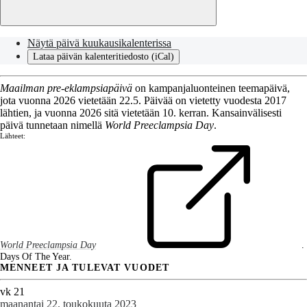
Näytä päivä kuukausikalenterissa
Lataa päivän kalenteritiedosto (iCal)
Maailman pre-eklampsiapäivä
on kampanjaluonteinen teemapäivä,
jota vuonna 2026 vietetään 22.5. Päivää on vietetty vuodesta 2017
lähtien, ja vuonna 2026 sitä vietetään 10. kerran. Kansainvälisesti
päivä tunnetaan nimellä
World Preeclampsia Day
.
Lähteet:
World Preeclampsia Day
.
Days Of The Year.
MENNEET JA TULEVAT VUODET
vk 21
maanantai 22. toukokuuta 2023