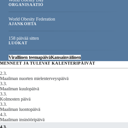
ORGANISAATIO
World Obesity Federation
AJANKOHTA
158 päivää sitten
LUOKAT
Virallinen teemapäivä
Kansainvälinen
MENNEET JA TULEVAT KALENTERIPÄIVÄT
2.3.
Maailman nuorten mielenterveyspäivä
3.3.
Maailman kuulopäivä
3.3.
Kolmosten päivä
3.3.
Maailman luontopäivä
4.3.
Maailman insinööripäivä
4.3.