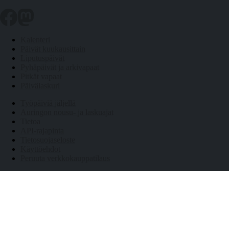
Kalenteri
Päivät kuukausittain
Liputuspäivät
Pyhäpäivät ja arkivapaat
Pitkät vapaat
Päivälaskuri
Työpäiviä jäljellä
Auringon nousu- ja laskuajat
Tietoa
API-rajapinta
Tietosuojaseloste
Käyttöehdot
Peruuta verkkokauppatilaus