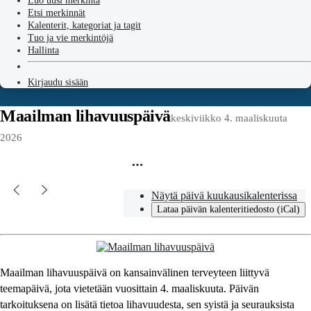
Luo uusi merkintä
Etsi merkinnät
Kalenterit, kategoriat ja tagit
Tuo ja vie merkintöjä
Hallinta
Kirjaudu sisään
Maailman lihavuuspäivä
keskiviikko 4. maaliskuuta
2026
Näytä päivä kuukausikalenterissa
Lataa päivän kalenteritiedosto (iCal)
Maailman lihavuuspäivä on kansainvälinen terveyteen liittyvä
teemapäivä, jota vietetään vuosittain 4. maaliskuuta. Päivän
tarkoituksena on lisätä tietoa lihavuudesta, sen syistä ja seurauksista