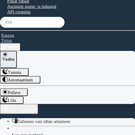
Pitkät vapaat
Auringon nousu- ja laskuajat
API-rajapinta
Kauppa
Tietoa
Teema
Vaalea
Tumma
Automaattinen
Pellava
Liila
Omat merkinnät
Tallennus vain tähän selaimeen