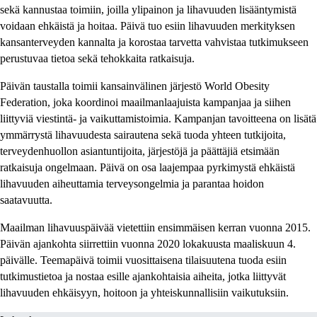
sekä kannustaa toimiin, joilla ylipainon ja lihavuuden lisääntymistä
voidaan ehkäistä ja hoitaa. Päivä tuo esiin lihavuuden merkityksen
kansanterveyden kannalta ja korostaa tarvetta vahvistaa tutkimukseen
perustuvaa tietoa sekä tehokkaita ratkaisuja.
Päivän taustalla toimii kansainvälinen järjestö World Obesity
Federation, joka koordinoi maailmanlaajuista kampanjaa ja siihen
liittyviä viestintä- ja vaikuttamistoimia. Kampanjan tavoitteena on lisätä
ymmärrystä lihavuudesta sairautena sekä tuoda yhteen tutkijoita,
terveydenhuollon asiantuntijoita, järjestöjä ja päättäjiä etsimään
ratkaisuja ongelmaan. Päivä on osa laajempaa pyrkimystä ehkäistä
lihavuuden aiheuttamia terveysongelmia ja parantaa hoidon
saatavuutta.
Maailman lihavuuspäivää vietettiin ensimmäisen kerran vuonna 2015.
Päivän ajankohta siirrettiin vuonna 2020 lokakuusta maaliskuun 4.
päivälle. Teemapäivä toimii vuosittaisena tilaisuutena tuoda esiin
tutkimustietoa ja nostaa esille ajankohtaisia aiheita, jotka liittyvät
lihavuuden ehkäisyyn, hoitoon ja yhteiskunnallisiin vaikutuksiin.