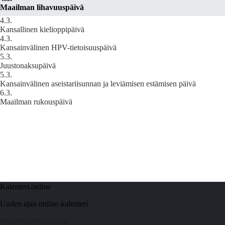
Maailman lihavuuspäivä
4.3.
Kansallinen kielioppipäivä
4.3.
Kansainvälinen HPV-tietoisuuspäivä
5.3.
Juustonaksupäivä
5.3.
Kansainvälinen aseistariisunnan ja leviämisen estämisen päivä
6.3.
Maailman rukouspäivä
Kalenteri.online
Uuden ajan online-kalenteri
info@kalenteri.online