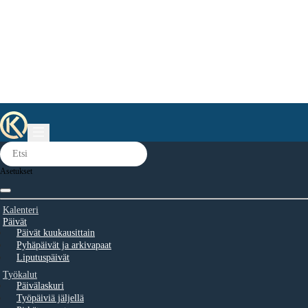
Asetukset
Kalenteri
Päivät
Päivät kuukausittain
Pyhäpäivät ja arkivapaat
Liputuspäivät
Työkalut
Päivälaskuri
Työpäiviä jäljellä