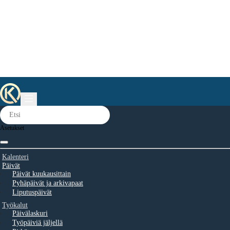
Asetukset
Kalenteri
Päivät
Päivät kuukausittain
Pyhäpäivät ja arkivapaat
Liputuspäivät
Työkalut
Päivälaskuri
Työpäiviä jäljellä