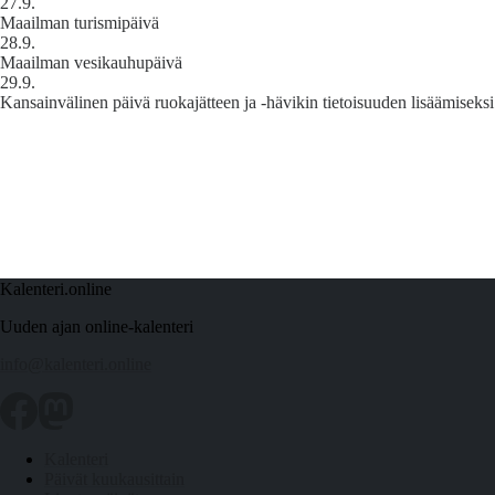
27.9.
Maailman turismipäivä
28.9.
Maailman vesikauhupäivä
29.9.
Kansainvälinen päivä ruokajätteen ja -hävikin tietoisuuden lisäämiseksi
Kalenteri.online
Uuden ajan online-kalenteri
info@kalenteri.online
Kalenteri
Päivät kuukausittain