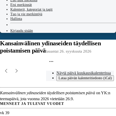
Luo uusi merkintä
Etsi merkinnät
Kalenterit, kategoriat ja tagit
Tuo ja vie merkintöjä
Hallinta
Kirjaudu sisään
Kansainvälinen ydinaseiden täydellisen
poistamisen päivä
lauantai 26. syyskuuta 2026
Näytä päivä kuukausikalenterissa
Lataa päivän kalenteritiedosto (iCal)
Kansainvälinen ydinaseiden täydellisen poistamisen päivä
on YK:n
teemapäivä, jota vuonna 2026 vietetään 26.9.
MENNEET JA TULEVAT VUODET
vk 39