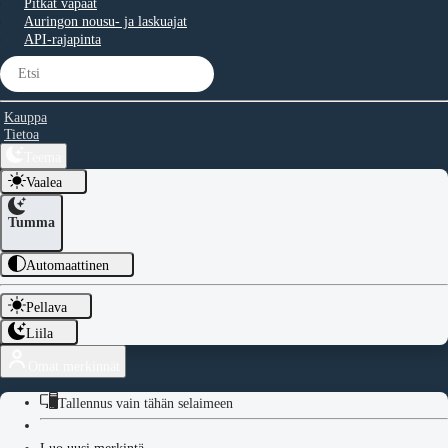
Pitkät vapaat
Auringon nousu- ja laskuajat
API-rajapinta
Kauppa
Tietoa
Teema
Vaalea
Tumma
Automaattinen
Pellava
Liila
Omat merkinnät
Tallennus vain tähän selaimeen