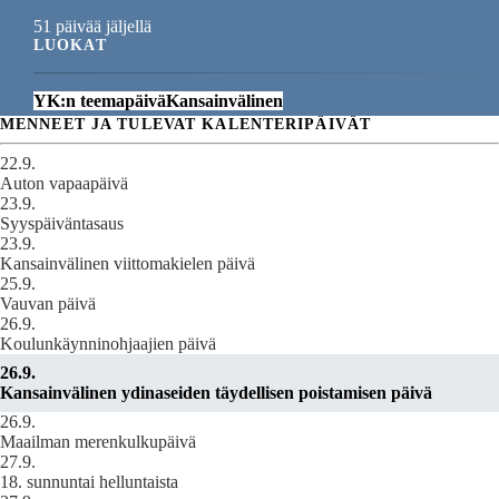
51 päivää jäljellä
LUOKAT
YK:n teemapäivä
Kansainvälinen
MENNEET JA TULEVAT KALENTERIPÄIVÄT
22.9.
Auton vapaapäivä
23.9.
Syyspäiväntasaus
23.9.
Kansainvälinen viittomakielen päivä
25.9.
Vauvan päivä
26.9.
Koulunkäynninohjaajien päivä
26.9.
Kansainvälinen ydinaseiden täydellisen poistamisen päivä
26.9.
Maailman merenkulkupäivä
27.9.
18. sunnuntai helluntaista