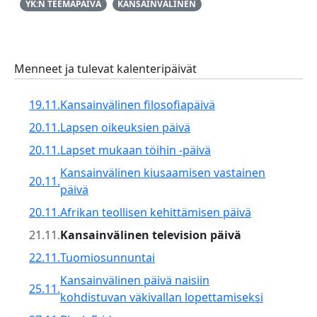
YK:N TEEMAPÄIVÄ
KANSAINVÄLINEN
Menneet ja tulevat kalenteripäivät
19.11.
Kansainvälinen filosofiapäivä
20.11.
Lapsen oikeuksien päivä
20.11.
Lapset mukaan töihin -päivä
Kansainvälinen kiusaamisen vastainen
20.11.
päivä
20.11.
Afrikan teollisen kehittämisen päivä
21.11.
Kansainvälinen television päivä
22.11.
Tuomiosunnuntai
Kansainvälinen päivä naisiin
25.11.
kohdistuvan väkivallan lopettamiseksi