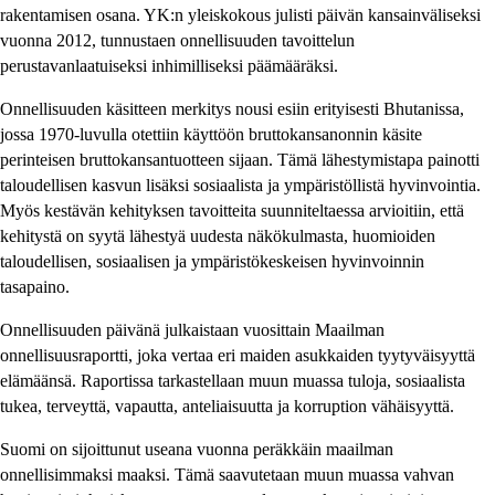
rakentamisen osana. YK:n yleiskokous julisti päivän kansainväliseksi
vuonna 2012, tunnustaen onnellisuuden tavoittelun
perustavanlaatuiseksi inhimilliseksi päämääräksi.​
Onnellisuuden käsitteen merkitys nousi esiin erityisesti Bhutanissa,
jossa 1970-luvulla otettiin käyttöön bruttokansanonnin käsite
perinteisen bruttokansantuotteen sijaan. Tämä lähestymistapa painotti
taloudellisen kasvun lisäksi sosiaalista ja ympäristöllistä hyvinvointia.
Myös kestävän kehityksen tavoitteita suunniteltaessa arvioitiin, että
kehitystä on syytä lähestyä uudesta näkökulmasta, huomioiden
taloudellisen, sosiaalisen ja ympäristökeskeisen hyvinvoinnin
tasapaino.
Onnellisuuden päivänä julkaistaan vuosittain Maailman
onnellisuusraportti, joka vertaa eri maiden asukkaiden tyytyväisyyttä
elämäänsä. Raportissa tarkastellaan muun muassa tuloja, sosiaalista
tukea, terveyttä, vapautta, anteliaisuutta ja korruption vähäisyyttä.
Suomi on sijoittunut useana vuonna peräkkäin maailman
onnellisimmaksi maaksi. Tämä saavutetaan muun muassa vahvan