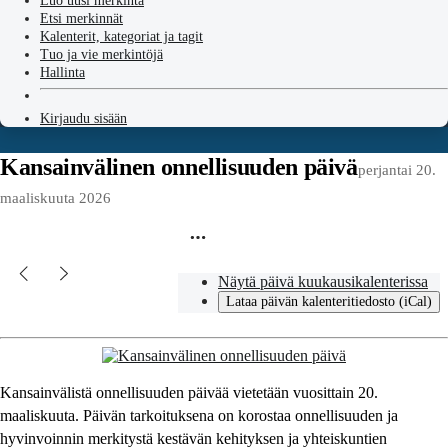
Luo uusi merkintä
Etsi merkinnät
Kalenterit, kategoriat ja tagit
Tuo ja vie merkintöjä
Hallinta
Kirjaudu sisään
Kansainvälinen onnellisuuden päivä
perjantai 20.
maaliskuuta 2026
Näytä päivä kuukausikalenterissa
Lataa päivän kalenteritiedosto (iCal)
Kansainvälistä onnellisuuden päivää vietetään vuosittain 20.
maaliskuuta. Päivän tarkoituksena on korostaa onnellisuuden ja
hyvinvoinnin merkitystä kestävän kehityksen ja yhteiskuntien