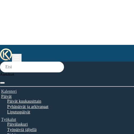
Asetukset
Kalenteri
Päivät
Päivät kuukausittain
Pyhäpäivät ja arkivapaat
Liputuspäivät
Työkalut
Päivälaskuri
Työpäiviä jäljellä