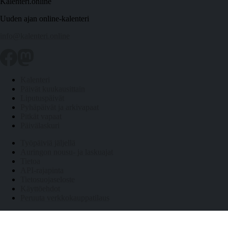
Kalenteri.online
Uuden ajan online-kalenteri
info@kalenteri.online
Kalenteri
Päivät kuukausittain
Liputuspäivät
Pyhäpäivät ja arkivapaat
Pitkät vapaat
Päivälaskuri
Työpäiviä jäljellä
Auringon nousu- ja laskuajat
Tietoa
API-rajapinta
Tietosuojaseloste
Käyttöehdot
Peruuta verkkokauppatilaus