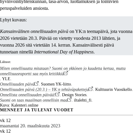
hyvinvointiyhteiskunnan, tasa-arvon, luottamuksen ja toimivien
peruspalveluiden ansiosta.
Lyhyt kuvaus:
Kansainvälinen onnellisuuden päivä
on YK:n teemapäivä, jota vuonna
2026 vietetään 20.3. Päivää on vietetty vuodesta 2013 lähtien, ja
vuonna 2026 sitä vietetään 14. kerran. Kansainvälisesti päivä
tunnetaan nimellä
International Day of Happiness
.
Lähteet:
Miten onnellisuutta mitataan? Suomi on ykkönen jo kuudetta kertaa, mutta
onnellisuusraportti saa myös kritiikkiä
. YLE.
Onnellisuuden päivä
. Suomen YK-liitto.
Onnellisuuden päivä (20.3.) – YK:n tehtäväpaketteja
. Kulttuurin Vuosikello.
Onnellista onnellisuuden päivää!
. Design Stories.
Suomi on taas maailman onnellisin maa
. iltalehti_fi.
Kuva: Kalenteri.online
MENNEET JA TULEVAT VUODET
vk 12
maanantai 20. maaliskuuta 2023
vk 12