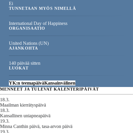
Ei
TUNNETAAN MYÖS NIMELLÄ
International Day of Happiness
ORGANISAATIO
United Nations (UN)
AJANKOHTA
140 päivää sitten
LUOKAT
YK:n teemapäivä
Kansainvälinen
MENNEET JA TULEVAT KALENTERIPÄIVÄT
18.3.
Maailman kierrätyspäivä
18.3.
Kansallinen uniapneapäivä
19.3.
Minna Canthin päivä, tasa-arvon päivä
19.3.