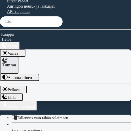
Pitkät vapaat
Auringon nousu- ja laskuajat
API-rajapinta
Kauppa
Tietoa
Teema
Vaalea
Tumma
Automaattinen
Pellava
Liila
Omat merkinnät
Tallennus vain tähän selaimeen