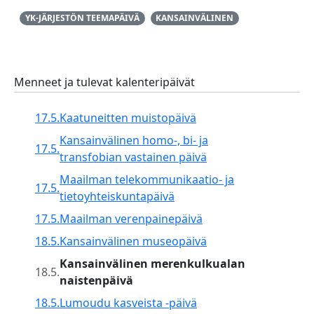
YK-JÄRJESTÖN TEEMAPÄIVÄ
KANSAINVÄLINEN
Menneet ja tulevat kalenteripäivät
17.5.
Kaatuneitten muistopäivä
Kansainvälinen homo-, bi- ja
17.5.
transfobian vastainen päivä
Maailman telekommunikaatio- ja
17.5.
tietoyhteiskuntapäivä
17.5.
Maailman verenpainepäivä
18.5.
Kansainvälinen museopäivä
Kansainvälinen merenkulkualan
18.5.
naistenpäivä
18.5.
Lumoudu kasveista -päivä