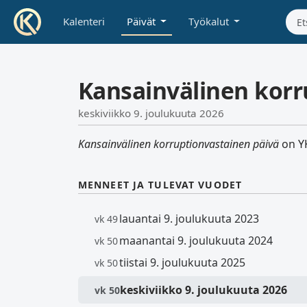
Kalenteri
Päivät
Työkalut
Kansainvälinen korr
keskiviikko 9. joulukuuta 2026
Kansainvälinen korruptionvastainen päivä
on YK
MENNEET JA TULEVAT VUODET
lauantai 9. joulukuuta 2023
vk 49
maanantai 9. joulukuuta 2024
vk 50
tiistai 9. joulukuuta 2025
vk 50
keskiviikko 9. joulukuuta 2026
vk 50