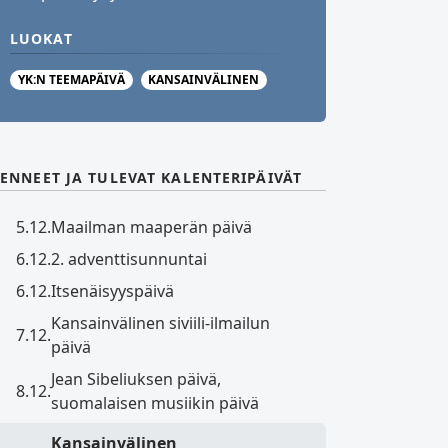
LUOKAT
YK:N TEEMAPÄIVÄ
KANSAINVÄLINEN
ENNEET JA TULEVAT KALENTERIPÄIVÄT
5.12.
Maailman maaperän päivä
6.12.
2. adventtisunnuntai
6.12.
Itsenäisyyspäivä
Kansainvälinen siviili-ilmailun
7.12.
päivä
Jean Sibeliuksen päivä,
8.12.
suomalaisen musiikin päivä
Kansainvälinen