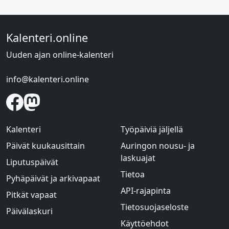
Kalenteri.online
Uuden ajan online-kalenteri
info@kalenteri.online
Kalenteri
Työpäiviä jäljellä
Päivät kuukausittain
Auringon nousu- ja
laskuajat
Liputuspäivät
Tietoa
Pyhäpäivät ja arkivapaat
API-rajapinta
Pitkät vapaat
Tietosuojaseloste
Päivälaskuri
Käyttöehdot