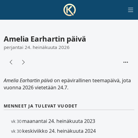
Amelia Earhartin päivä
perjantai 24. heinäkuuta 2026
Amelia Earhartin päivä
on epävirallinen teemapäivä, jota
vuonna 2026 vietetään 24.7.
MENNEET JA TULEVAT VUODET
maanantai 24. heinäkuuta 2023
vk 30
keskiviikko 24. heinäkuuta 2024
vk 30