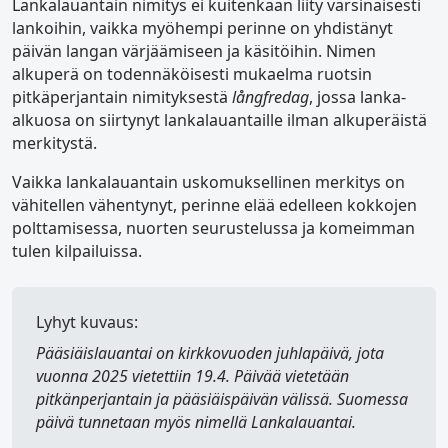
Lankalauantain nimitys ei kuitenkaan liity varsinaisesti
lankoihin, vaikka myöhempi perinne on yhdistänyt
päivän langan värjäämiseen ja käsitöihin. Nimen
alkuperä on todennäköisesti mukaelma ruotsin
pitkäperjantain nimityksestä
långfredag
, jossa lanka-
alkuosa on siirtynyt lankalauantaille ilman alkuperäistä
merkitystä.
Vaikka lankalauantain uskomuksellinen merkitys on
vähitellen vähentynyt, perinne elää edelleen kokkojen
polttamisessa, nuorten seurustelussa ja komeimman
tulen kilpailuissa.
Lyhyt kuvaus:
Pääsiäislauantai
on kirkkovuoden juhlapäivä, jota
vuonna 2025 vietettiin 19.4. Päivää vietetään
pitkänperjantain ja pääsiäispäivän välissä. Suomessa
päivä tunnetaan myös nimellä
Lankalauantai
.