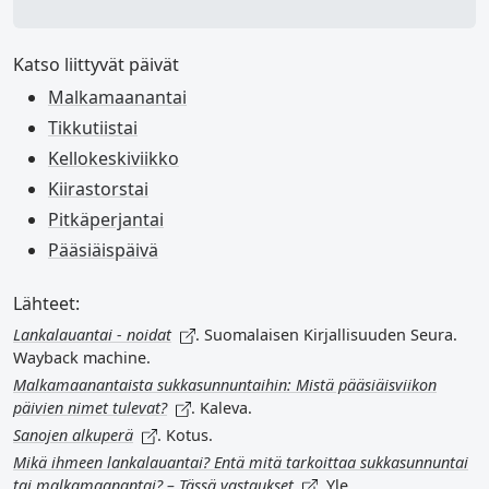
Katso liittyvät päivät
Malkamaanantai
Tikkutiistai
Kellokeskiviikko
Kiirastorstai
Pitkäperjantai
Pääsiäispäivä
Lähteet:
Lankalauantai - noidat
. Suomalaisen Kirjallisuuden Seura.
Wayback machine.
Malkamaanantaista sukkasunnuntaihin: Mistä pääsiäisviikon
päivien nimet tulevat?
. Kaleva.
Sanojen alkuperä
. Kotus.
Mikä ihmeen lankalauantai? Entä mitä tarkoittaa sukkasunnuntai
tai malkamaanantai? – Tässä vastaukset
. Yle.