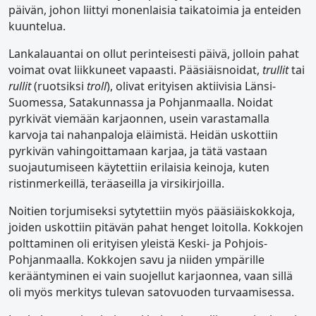
päivän, johon liittyi monenlaisia taikatoimia ja enteiden
kuuntelua.
Lankalauantai on ollut perinteisesti päivä, jolloin pahat
voimat ovat liikkuneet vapaasti. Pääsiäisnoidat,
trullit
tai
rullit
(ruotsiksi
troll
), olivat erityisen aktiivisia Länsi-
Suomessa, Satakunnassa ja Pohjanmaalla. Noidat
pyrkivät viemään karjaonnen, usein varastamalla
karvoja tai nahanpaloja eläimistä. Heidän uskottiin
pyrkivän vahingoittamaan karjaa, ja tätä vastaan
suojautumiseen käytettiin erilaisia keinoja, kuten
ristinmerkeillä, teräaseilla ja virsikirjoilla.
Noitien torjumiseksi sytytettiin myös pääsiäiskokkoja,
joiden uskottiin pitävän pahat henget loitolla. Kokkojen
polttaminen oli erityisen yleistä Keski- ja Pohjois-
Pohjanmaalla. Kokkojen savu ja niiden ympärille
kerääntyminen ei vain suojellut karjaonnea, vaan sillä
oli myös merkitys tulevan satovuoden turvaamisessa.