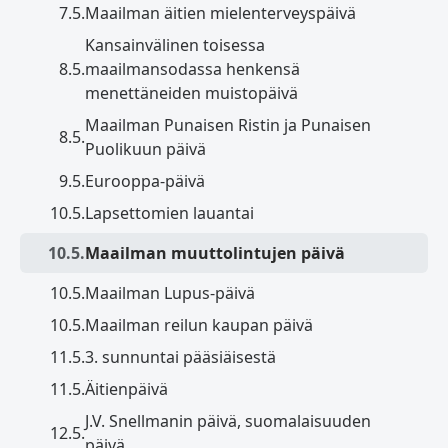
7.5.
Maailman äitien mielenterveyspäivä
Kansainvälinen toisessa
8.5.
maailmansodassa henkensä
menettäneiden muistopäivä
Maailman Punaisen Ristin ja Punaisen
8.5.
Puolikuun päivä
9.5.
Eurooppa-päivä
10.5.
Lapsettomien lauantai
10.5.
Maailman muuttolintujen päivä
10.5.
Maailman Lupus-päivä
10.5.
Maailman reilun kaupan päivä
11.5.
3. sunnuntai pääsiäisestä
11.5.
Äitienpäivä
J.V. Snellmanin päivä, suomalaisuuden
12.5.
päivä