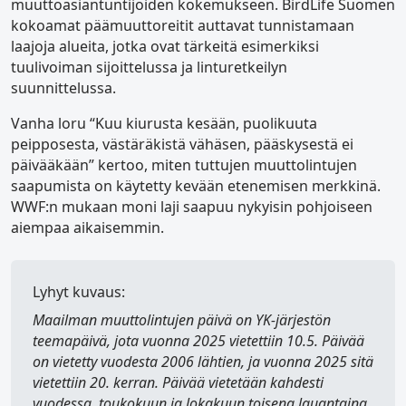
muuttoasiantuntijoiden kokemukseen. BirdLife Suomen
kokoamat päämuuttoreitit auttavat tunnistamaan
laajoja alueita, jotka ovat tärkeitä esimerkiksi
tuulivoiman sijoittelussa ja linturetkeilyn
suunnittelussa.
Vanha loru “Kuu kiurusta kesään, puolikuuta
peipposesta, västäräkistä vähäsen, pääskysestä ei
päivääkään” kertoo, miten tuttujen muuttolintujen
saapumista on käytetty kevään etenemisen merkkinä.
WWF:n mukaan moni laji saapuu nykyisin pohjoiseen
aiempaa aikaisemmin.
Lyhyt kuvaus:
Maailman muuttolintujen päivä
on YK-järjestön
teemapäivä, jota vuonna 2025 vietettiin 10.5. Päivää
on vietetty vuodesta 2006 lähtien, ja vuonna 2025 sitä
vietettiin 20. kerran. Päivää vietetään kahdesti
vuodessa, toukokuun ja lokakuun toisena lauantaina.