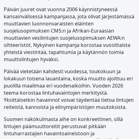
Päivän juuret ovat vuonna 2006 käynnistyneessä
kansainvälisessä kampanjassa, jota olivat järjestämässä
muuttavien luonnonvaraisten eläinten
suojelusopimuksen CMS:n ja Afrikan-Euraasian
muuttavien vesilintujen suojelusopimuksen AEWA:n
sihteeristöt. Nykyinen kampanja korostaa vuosittaista
yhteistä viestintää, tapahtumia ja käytännön toimia
muuttolintujen hyväksi.
Päivää vietetään kahdesti vuodessa, toukokuun ja
lokakuun toisena lauantaina, koska muutto ajoittuu eri
puolilla maailmaa eri vuodenaikoihin. Vuoden 2026
teema korostaa lintuhavaintojen merkitystä.
Yksittäisetkin havainnot voivat täydentää tietoa lintujen
reiteistä, kannoista ja elinympäristöjen muutoksista.
Suomen näkökulmasta aihe on konkreettinen, sillä
lintujen päämuuttoreitit perustuvat pitkään
lintuharrastajien havaintoaineistoon ja