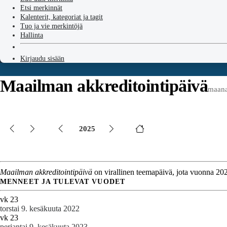
Etsi merkinnät
Kalenterit, kategoriat ja tagit
Tuo ja vie merkintöjä
Hallinta
Kirjaudu sisään
Maailman akkreditointipäivä
maana
2025
Maailman akkreditointipäivä
on virallinen teemapäivä, jota vuonna 2025 
MENNEET JA TULEVAT VUODET
vk 23
torstai 9. kesäkuuta 2022
vk 23
perjantai 9. kesäkuuta 2023