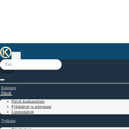
Asetukset
Kalenteri
Päivät
Päivät kuukausittain
Pyhäpäivät ja arkivapaat
Liputuspäivät
Työkalut