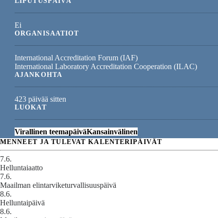
LIPUTUSPÄIVÄ
Ei
ORGANISAATIOT
International Accreditation Forum (IAF)
International Laboratory Accreditation Cooperation (ILAC)
AJANKOHTA
423 päivää sitten
LUOKAT
Virallinen teemapäivä
Kansainvälinen
MENNEET JA TULEVAT KALENTERIPÄIVÄT
7.6.
Helluntaiaatto
7.6.
Maailman elintarviketurvallisuuspäivä
8.6.
Helluntaipäivä
8.6.