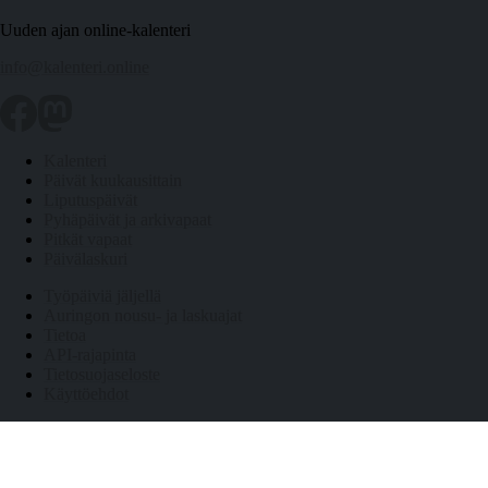
Uuden ajan online-kalenteri
info@kalenteri.online
Kalenteri
Päivät kuukausittain
Liputuspäivät
Pyhäpäivät ja arkivapaat
Pitkät vapaat
Päivälaskuri
Työpäiviä jäljellä
Auringon nousu- ja laskuajat
Tietoa
API-rajapinta
Tietosuojaseloste
Käyttöehdot