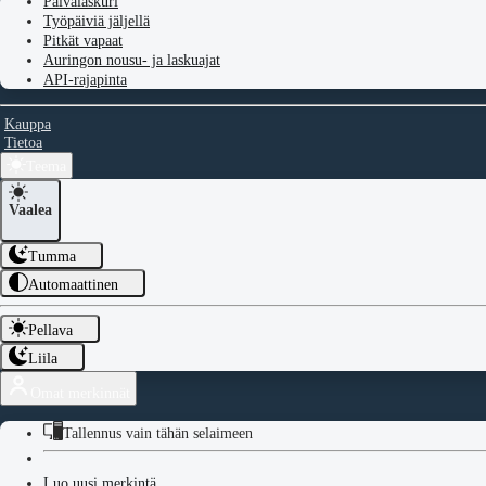
Päivälaskuri
Työpäiviä jäljellä
Pitkät vapaat
Auringon nousu- ja laskuajat
API-rajapinta
Kauppa
Tietoa
Teema
Vaalea
Tumma
Automaattinen
Pellava
Liila
Omat merkinnät
Tallennus vain tähän selaimeen
Luo uusi merkintä